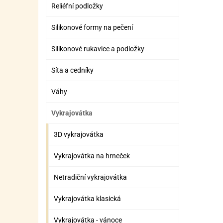
SURO
SUR
Reliéfní podložky
ŠLEH
ŠLE
Silikonové formy na pečení
ZMR
Silikonové rukavice a podložky
ŽEL
Síta a cedníky
OSTA
OSTA
Váhy
Vykrajovátka
3D vykrajovátka
Vykrajovátka na hrneček
Netradiční vykrajovátka
Vykrajovátka klasická
Vykrajovátka - vánoce