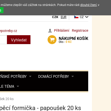
ak můžeme zlepšit váš zážitek na stránkách. Pokud máte rádi
dlouhé čtení
, v
dových výrobků
m
CZK
EUR
CZ
Přihlášení
Registrace
potreby.cz
NÁKUPNÍ
KOŠÍK
Vyhledat
0
ks -
0 Kč
ŇSKÉ POTŘEBY
DOMÁCÍ POTŘEBY
ŘENKY, KOŘENKY
LE TÉMA
DEKORACE DO BYTU
SAMOLEPKY NA 
TA, DESINFEKCE, OCHRANA
Y, POHÁDKY A HRY
PRO FANOUŠKY ANGRY BIRDS
DROBNOSTI DO DOMÁCNOSTI
šek 20 ks
OZENINY
TĚNÍ KÁVOVARŮ
PRO FANOUŠKY BARBIE
NAROZENINOVÉ SVÍČKY
KOŠÍKY
pěcí formička - papoušek 20 ks