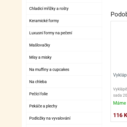
ZÁBAVNÉ HRAČKY, DOPLŇKY
VÝROBA SLIZU
BOXY A TAŠKY NA POMŮCKY
OTOČ
SILI
PŘEN
K
Chladicí mřížky a rošty
Podob
ZÁBAVNÍ PYROTECHNIKA
FLAMBOVACÍ PISTOL
SEPA
KO
Keramické formy
MLÉČ
ML
Luxusní formy na pečení
MOUK
M
Mašlovačky
NÁPL
N
Mísy a misky
OLEJ
Na muffiny a cupcakes
OŘEC
O
Vykláp
Na chleba
OŘEC
O
Vyklápě
PEKA
PEK
Pečící folie
sada 20
Máme 
POLE
P
Pekáče a plechy
116 
PŘÍS
PŘÍS
Podložky na vyvalování