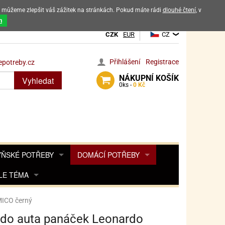
ak můžeme zlepšit váš zážitek na stránkách. Pokud máte rádi
dlouhé čtení
, v
dových výrobků
m
CZK
EUR
CZ
Přihlášení
Registrace
potreby.cz
NÁKUPNÍ
KOŠÍK
Vyhledat
0
ks -
0 Kč
ŇSKÉ POTŘEBY
DOMÁCÍ POTŘEBY
ŘENKY, KOŘENKY
LE TÉMA
DEKORACE DO BYTU
SAMOLEPKY NA 
TA, DESINFEKCE, OCHRANA
Y, POHÁDKY A HRY
PRO FANOUŠKY ANGRY BIRDS
DROBNOSTI DO DOMÁCNOSTI
ICO černý
OZENINY
TĚNÍ KÁVOVARŮ
PRO FANOUŠKY BARBIE
NAROZENINOVÉ SVÍČKY
KOŠÍKY
do auta panáček Leonardo