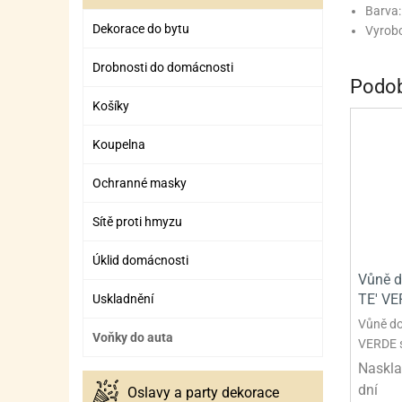
ZÁBAVNÉ HRAČKY, DOPLŇKY
VÝROBA SLIZU
BOXY A TAŠKY NA POMŮCKY
OTOČ
SILI
PŘEN
K
Barva:
Dekorace do bytu
Vyrobc
ZÁBAVNÍ PYROTECHNIKA
FLAMBOVACÍ PISTOL
SEPA
KO
Drobnosti do domácnosti
MLÉČ
ML
Podob
Košíky
MOUK
M
Koupelna
NÁPL
N
Ochranné masky
OLEJ
Sítě proti hmyzu
OŘEC
O
Úklid domácnosti
OŘEC
O
Vůně d
PEKA
PEK
TE' VE
Uskladnění
Vůně do
POLE
P
Voňky do auta
VERDE s
Naskla
PŘÍS
PŘÍS
dní
Oslavy a party dekorace