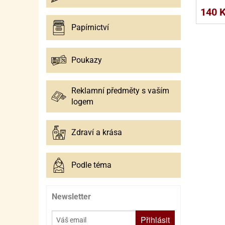
SURO
SUR
140 
ŠLEH
ŠLE
Papírnictví
ZMR
Poukazy
ŽEL
OSTA
OSTA
Reklamní předměty s vaším
logem
Zdraví a krása
Podle téma
Newsletter
Přihlásit