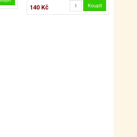
PRO FANOUŠKY ŠMOULŮ - THE SMURFS
SKLENĚNÉ DÓZY A LAHVE
Koupit
140 Kč
PRO FANOUŠKY TLAPKOVÉ PATROLY - PAW PATRO
VAKUOVÉ UCHOVÁNÍ POTRAVIN
PRO FANOUŠKY TROLLS - TROLOVÉ
PLECHOVÉ KRABIČKY
BLIHY