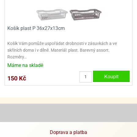
ady
o
krajovátek
noušky
imoňů
noce
Košík plast P 36x27x13cm
nions
ady
krajovátek
o
Košík Vám pomůže uspořádat drobnosti v zásuvkách a ve
noušky
skříních doma i v dílně. Materiál: plast. Barevný assort.
likonoce
necraft
Rozměry…
klápěcí
o
Máme na skladě
rmičky
noušky
Koupit
y
150 Kč
krajovátka
tle
ony
ětynky,
o
blihy
noušky
incezen
krajovátka
sney
lká
o
Doprava a platba
rníky
noušky