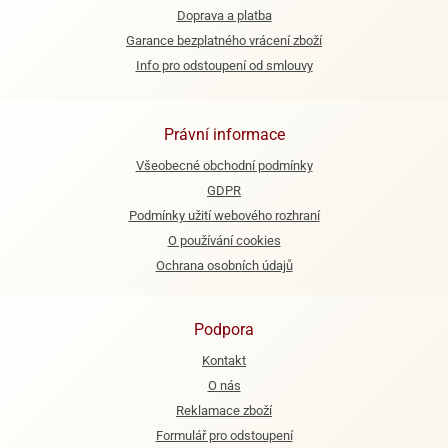
ooby-
Doprava a platba
rezové
oo
Garance bezplatného vrácení zboží
krajovačky
Info pro odstoupení od smlouvy
o
noušky
pongeBoba
Právní informace
o
Všeobecné obchodní podmínky
noušky
ar
GDPR
rs
Podmínky užití webového rozhraní
O používání cookies
ězdné
Ochrana osobních údajů
lky
o
noušky
Podpora
per
Kontakt
rio
O nás
o
Reklamace zboží
noušky
Formulář pro odstoupení
oulů