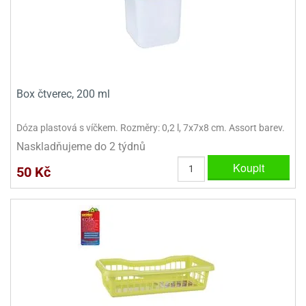
dlé
travin
ířata
ladící
o
reje
noušky
echové
krajovátka
áša
abičky
stliny
edvěd
krajovátka
Box čtverec, 200 ml
o
noušky
prava
Dóza plastová s víčkem. Rozměry: 0,2 l, 7x7x8 cm. Assort barev.
dvídka
ú
krajovátka
Naskladňujeme do 2 týdnů
Koupit
nnie-
50 Kč
dovy
e-
krajovátka
ooh
o
tatní
noušky
ady
ckey
krajovátek
ouse
tatní
nnie