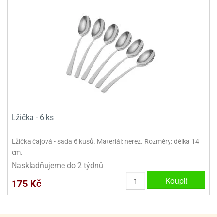
ooby-
rezové
oo
krajovačky
o
noušky
pongeBoba
o
noušky
ar
rs
Lžička - 6 ks
ězdné
lky
Lžička čajová - sada 6 kusů. Materiál: nerez. Rozměry: délka 14
o
cm.
noušky
Naskladňujeme do 2 týdnů
per
rio
Koupit
175 Kč
o
noušky
oulů