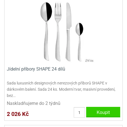
ady
o
krajovátek
noušky
imoňů
noce
nions
ady
krajovátek
o
noušky
likonoce
necraft
klápěcí
o
rmičky
noušky
Jídelní příbory SHAPE 24 dílů
y
krajovátka
tle
ony
Sada luxusních designových nerezových příborů SHAPE v
ětynky,
dárkovém balení. Sada 24 ks. Moderní tvar, masivní provedení,
o
bez…
blihy
noušky
Naskladňujeme do 2 týdnů
incezen
krajovátka
sney
Koupit
2 026 Kč
lká
o
rníky
noušky