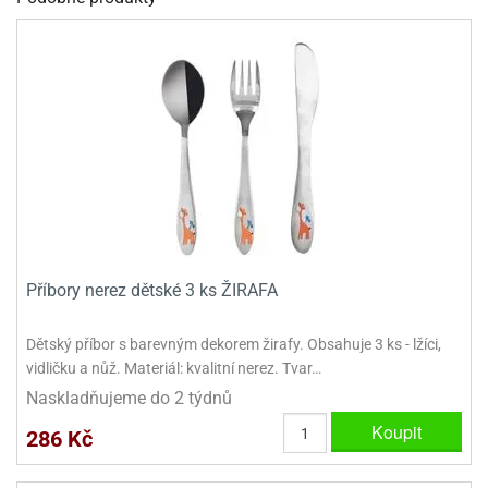
dlé
travin
ířata
ladící
o
reje
noušky
echové
krajovátka
áša
abičky
stliny
edvěd
krajovátka
o
noušky
prava
dvídka
ú
krajovátka
nnie-
dovy
Příbory nerez dětské 3 ks ŽIRAFA
e-
krajovátka
ooh
Dětský příbor s barevným dekorem žirafy. Obsahuje 3 ks - lžíci,
o
tatní
vidličku a nůž. Materiál: kvalitní nerez. Tvar…
noušky
Naskladňujeme do 2 týdnů
ady
ckey
krajovátek
ouse
Koupit
286 Kč
tatní
nnie