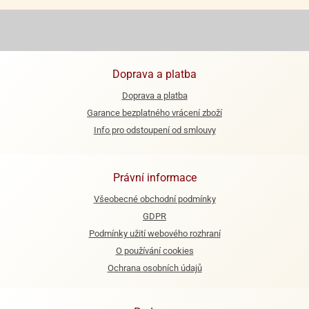
e
urfs
o
Doprava a platba
noušky
apkové
Doprava a platba
troly
Garance bezplatného vrácení zboží
Info pro odstoupení od smlouvy
aw
trol
o
Právní informace
noušky
olls
Všeobecné obchodní podmínky
GDPR
olové
Podmínky užití webového rozhraní
O používání cookies
Ochrana osobních údajů