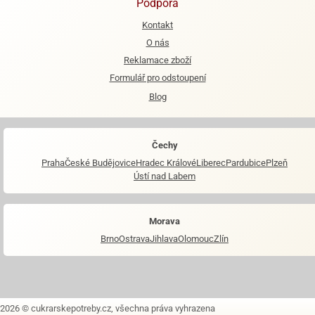
Podpora
Kontakt
O nás
Reklamace zboží
Formulář pro odstoupení
Blog
Čechy
Praha
České Budějovice
Hradec Králové
Liberec
Pardubice
Plzeň
Ústí nad Labem
Morava
Brno
Ostrava
Jihlava
Olomouc
Zlín
2026 © cukrarskepotreby.cz, všechna práva vyhrazena