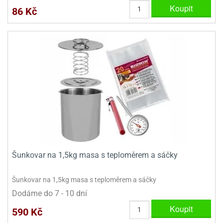
dlé
Koupit
travin
ířata
86 Kč
ladící
o
reje
noušky
echové
krajovátka
áša
abičky
stliny
edvěd
krajovátka
o
noušky
prava
dvídka
ú
krajovátka
nnie-
dovy
e-
krajovátka
ooh
Šunkovar na 1,5kg masa s teploměrem a sáčky
o
tatní
noušky
Šunkovar na 1,5kg masa s teploměrem a sáčky
ady
ckey
krajovátek
ouse
Dodáme do 7 - 10 dní
Koupit
590 Kč
tatní
nnie