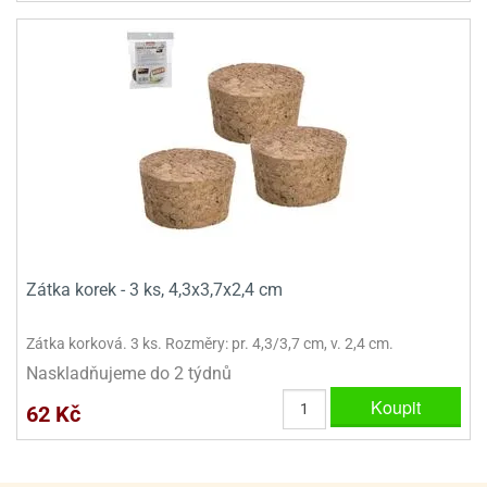
ady
o
krajovátek
noušky
imoňů
noce
nions
ady
krajovátek
o
noušky
likonoce
necraft
klápěcí
o
rmičky
noušky
y
krajovátka
Zátka korek - 3 ks, 4,3x3,7x2,4 cm
tle
ony
ětynky,
Zátka korková. 3 ks. Rozměry: pr. 4,3/3,7 cm, v. 2,4 cm.
o
Naskladňujeme do 2 týdnů
blihy
noušky
incezen
Koupit
62 Kč
krajovátka
sney
lká
o
rníky
noušky