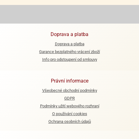
ooby-
rezové
oo
krajovačky
o
noušky
Doprava a platba
pongeBoba
Doprava a platba
o
Garance bezplatného vrácení zboží
noušky
ar
Info pro odstoupení od smlouvy
rs
ězdné
Právní informace
lky
Všeobecné obchodní podmínky
o
GDPR
noušky
Podmínky užití webového rozhraní
per
rio
O používání cookies
Ochrana osobních údajů
o
noušky
oulů