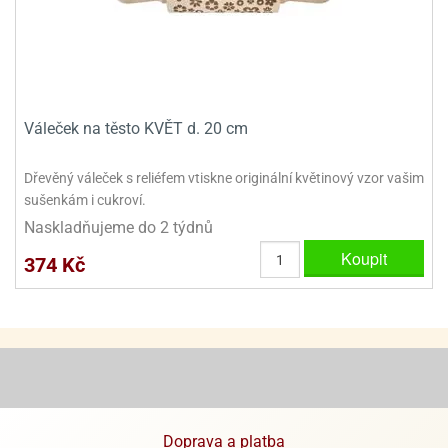
ooby-
rezové
oo
krajovačky
o
noušky
pongeBoba
Váleček na těsto KVĚT d. 20 cm
o
noušky
Dřevěný váleček s reliéfem vtiskne originální květinový vzor vašim
ar
sušenkám i cukroví.
rs
Naskladňujeme do 2 týdnů
ězdné
Koupit
374 Kč
lky
o
noušky
per
rio
o
noušky
Doprava a platba
oulů