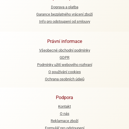
Doprava a platba
e
Garance bezplatného vrácení zboží
urfs
Info pro odstoupení od smlouvy
o
noušky
apkové
Právní informace
troly
Všeobecné obchodní podmínky
aw
GDPR
trol
Podmínky užití webového rozhraní
o
O používání cookies
noušky
Ochrana osobních údajů
olls
olové
Podpora
Kontakt
O nás
Reklamace zboží
Formulář pro odstoupení