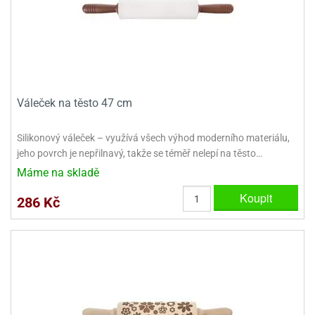
ady
o
krajovátek
noušky
imoňů
noce
nions
ady
krajovátek
o
Váleček na těsto 47 cm
noušky
likonoce
necraft
Silikonový váleček – využívá všech výhod moderního materiálu,
klápěcí
o
jeho povrch je nepřilnavý, takže se téměř nelepí na těsto…
rmičky
noušky
Máme na skladě
y
krajovátka
tle
Koupit
286 Kč
ony
ětynky,
o
blihy
noušky
incezen
krajovátka
sney
lká
o
rníky
noušky