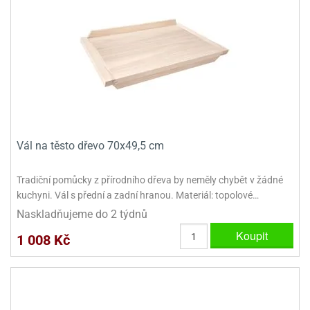
dlé
travin
ířata
ladící
o
reje
noušky
echové
krajovátka
áša
abičky
stliny
edvěd
krajovátka
o
noušky
prava
dvídka
ú
Vál na těsto dřevo 70x49,5 cm
krajovátka
nnie-
dovy
Tradiční pomůcky z přírodního dřeva by neměly chybět v žádné
e-
kuchyni. Vál s přední a zadní hranou. Materiál: topolové…
krajovátka
ooh
Naskladňujeme do 2 týdnů
o
tatní
Koupit
1 008 Kč
noušky
ady
ckey
krajovátek
ouse
tatní
nnie