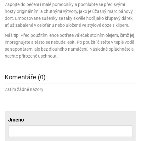
noční
rotechnika
uka
pět
gurky
hárky
Zapojte do pečení i malé pomocníky a pochlubte se před svými
ekt
nutí
roviny
obení
ambovací
roba
očné
měrky
čení
omůcky
jníky
ířátka
o
valování
rcování
try
hosty originálními a chutnými výtvory, jako je úžasný marcipánový
leba
oždí
tol
izu
ouka
ojany
noušky
ětce
zerty,
ouka
noční
dort. Embosované sušenky se taky skvěle hodí jako křupavý dárek,
nve
likonové
enášení
tbal
liéfní
jové
krářské
rry
dlé
ngerfood
ažovky
lení
plně
pět
ať už zabalené v celofánu nebo uložené ve stylové dóze s klipem.
oždí
obení
rmy
rtů
dložky
nvice
že
tter
dlou
ěty
oždí
nvičky
azy
ort
hárky,
Náš tip: Před použitím lehce potřete váleček stolním olejem, čímž jej
rvou
leba
émy
ndlová
plně
san)
nbóny
zertů
likonové
nky
chyňské
o
lenky,
plně
impregnujete a těsto se nebude lepit. Po použití čistěte v teplé vodě
ouka
íbory
omoce
rmy
že
noušky
kuté
límky
lebníky
eje
se saponátem, ale bez dlouhého namáčení. Následně opláchněte a
émy
parace
íprava
llo
rvy
émy
nechte přirozeně uschnout.
dy
vy
chyňské
čení
líře
tty
lebovky
ky
rémy
nců
ztuhy
žky
pytky
eje
rmosky
rtů
likonové
o
echy,
pět
plně
ruhadla,
tření
Komentáře (0)
kavice
noušky
pojů
ky
ndle
rabky
žů
edá
rmelády,
echy,
dložky
Zatím žádné názory
echy,
echová
žemy
ndle
áječe
kénka
ry
ndle
sla
ta
hucovací
ndlová
cy,
ady
echová
emo
kařské
sty,
ouka
dnosy
žů
hy
sla
roviny
omata
Jméno
a
káčky
dtácky
krajovátka
pět
kařské
rty
levy
pět
roviny
ojany
ploměry
pékací
krajovátka
lavu
azé
levy