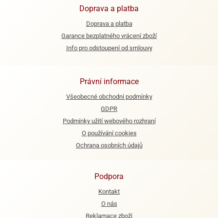
Doprava a platba
e
Doprava a platba
urfs
Garance bezplatného vrácení zboží
o
Info pro odstoupení od smlouvy
noušky
apkové
troly
Právní informace
aw
Všeobecné obchodní podmínky
trol
GDPR
o
Podmínky užití webového rozhraní
noušky
O používání cookies
olls
Ochrana osobních údajů
olové
Podpora
Kontakt
O nás
Reklamace zboží