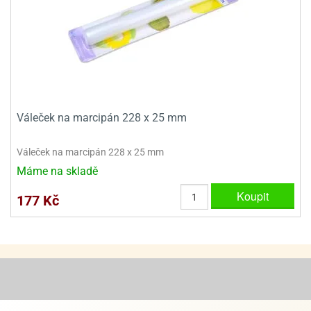
ooby-
rezové
oo
krajovačky
o
noušky
pongeBoba
o
Váleček na marcipán 228 x 25 mm
noušky
ar
rs
Váleček na marcipán 228 x 25 mm
Máme na skladě
ězdné
lky
Koupit
177 Kč
o
noušky
per
rio
o
noušky
oulů