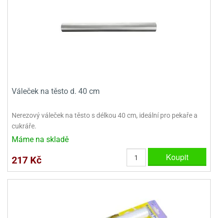
ady
o
krajovátek
noušky
imoňů
noce
nions
ady
krajovátek
o
noušky
likonoce
necraft
Váleček na těsto d. 40 cm
klápěcí
o
rmičky
noušky
Nerezový váleček na těsto s délkou 40 cm, ideální pro pekaře a
y
cukráře.
krajovátka
tle
Máme na skladě
ony
ětynky,
Koupit
217 Kč
o
blihy
noušky
incezen
krajovátka
sney
lká
o
rníky
noušky