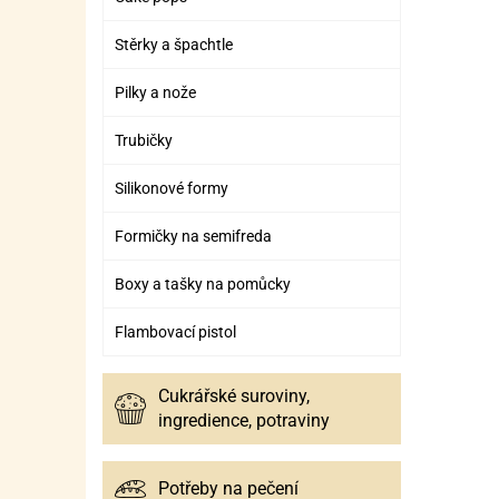
SURO
SUR
Stěrky a špachtle
ŠLEH
ŠLE
ZMR
Pilky a nože
ŽEL
Trubičky
OSTA
OSTA
Silikonové formy
Formičky na semifreda
Boxy a tašky na pomůcky
Flambovací pistol
Cukrářské suroviny,
ingredience, potraviny
Potřeby na pečení