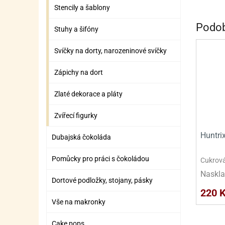
ZÁBAVNÉ HRAČKY, DOPLŇKY
VÝROBA SLIZU
BOXY A TAŠKY NA POMŮCKY
OTOČ
SILI
PŘEN
K
Stencily a šablony
ZÁBAVNÍ PYROTECHNIKA
FLAMBOVACÍ PISTOL
SEPA
KO
Podob
Stuhy a šifóny
MLÉČ
ML
Svíčky na dorty, narozeninové svíčky
MOUK
M
Zápichy na dort
NÁPL
N
Zlaté dekorace a pláty
OLEJ
Zvířecí figurky
OŘEC
O
Huntri
Dubajská čokoláda
OŘEC
O
Pomůcky pro práci s čokoládou
Cukrová
PEKA
PEK
Naskla
Dortové podložky, stojany, pásky
POLE
P
220 
Vše na makronky
PŘÍS
PŘÍS
Cake pops