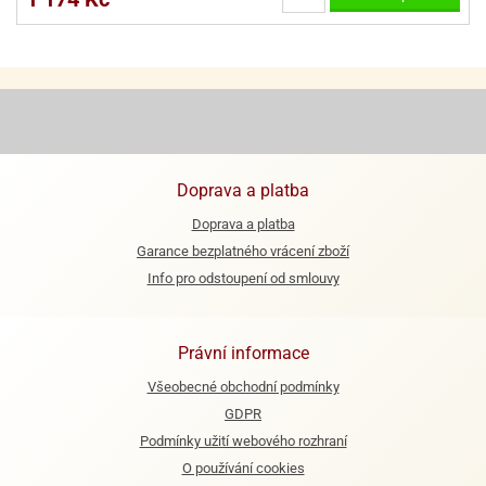
e
urfs
o
noušky
apkové
troly
Doprava a platba
aw
Doprava a platba
trol
Garance bezplatného vrácení zboží
o
Info pro odstoupení od smlouvy
noušky
olls
Právní informace
olové
Všeobecné obchodní podmínky
GDPR
Podmínky užití webového rozhraní
O používání cookies