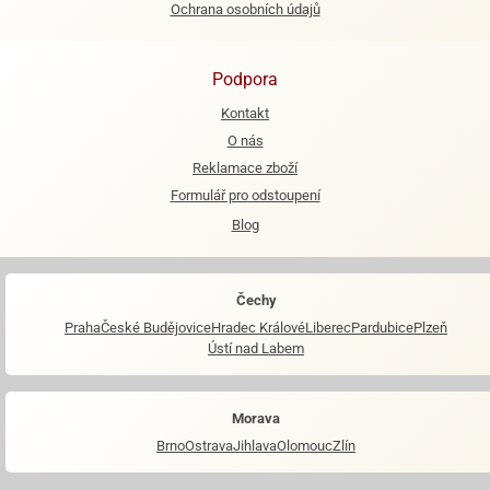
Ochrana osobních údajů
Podpora
Kontakt
O nás
Reklamace zboží
Formulář pro odstoupení
Blog
Čechy
Praha
České Budějovice
Hradec Králové
Liberec
Pardubice
Plzeň
Ústí nad Labem
Morava
Brno
Ostrava
Jihlava
Olomouc
Zlín