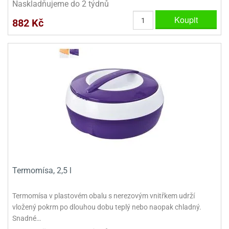
Naskladňujeme do 2 týdnů
ady
o
krajovátek
noušky
Koupit
882 Kč
imoňů
noce
nions
ady
krajovátek
o
noušky
likonoce
necraft
klápěcí
o
rmičky
noušky
y
krajovátka
tle
ony
ětynky,
o
Termomísa, 2,5 l
blihy
noušky
incezen
krajovátka
Termomísa v plastovém obalu s nerezovým vnitřkem udrží
sney
lká
vložený pokrm po dlouhou dobu teplý nebo naopak chladný.
o
Snadné…
rníky
noušky