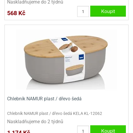
Naskladňujeme do 2 týdnů
ooby-
rezové
Koupit
oo
568 Kč
krajovačky
o
noušky
pongeBoba
o
noušky
ar
rs
ězdné
lky
o
noušky
Chlebník NAMUR plast / dřevo šedá
per
rio
Chlebník NAMUR plast / dřevo šedá KELA KL-12062
o
Naskladňujeme do 2 týdnů
noušky
Koupit
oulů
1 174 Kč