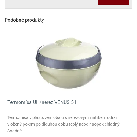
dlé
travin
ířata
ladící
o
reje
noušky
echové
krajovátka
Podobné produkty
áša
abičky
stliny
edvěd
krajovátka
o
noušky
prava
dvídka
ú
krajovátka
nnie-
dovy
e-
krajovátka
ooh
o
tatní
Termomísa UH/nerez VENUS 5 l
noušky
ady
ckey
Termomísa v plastovém obalu s nerezovým vnitřkem udrží
krajovátek
ouse
vložený pokrm po dlouhou dobu teplý nebo naopak chladný.
tatní
nnie
Snadné…