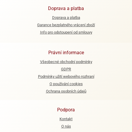
Doprava a platba
e
urfs
Doprava a platba
Garance bezplatného vrácení zboží
o
Info pro odstoupení od smlouvy
noušky
apkové
troly
Právní informace
aw
Všeobecné obchodní podmínky
trol
GDPR
o
Podmínky užití webového rozhraní
noušky
O používání cookies
olls
Ochrana osobních údajů
olové
Podpora
Kontakt
O nás