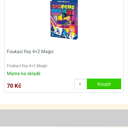
ooby-
rezové
oo
krajovačky
o
noušky
pongeBoba
o
noušky
Foukací fixy 4+2 Magic
ar
rs
Foukací fixy 4+2 Magic
ězdné
Máme na skladě
lky
Koupit
70 Kč
o
noušky
per
rio
o
noušky
oulů