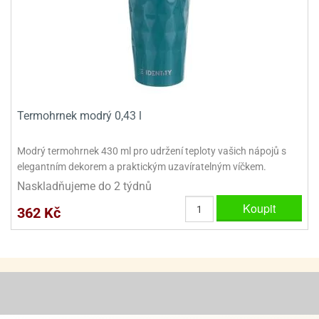
ooby-
rezové
oo
krajovačky
o
noušky
pongeBoba
o
Termohrnek modrý 0,43 l
noušky
ar
rs
Modrý termohrnek 430 ml pro udržení teploty vašich nápojů s
elegantním dekorem a praktickým uzavíratelným víčkem.
ězdné
Naskladňujeme do 2 týdnů
lky
Koupit
362 Kč
o
noušky
per
rio
o
noušky
oulů