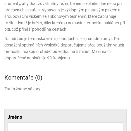
noční
rotechnika
uka
ack
gurky
studenty, aby dodržovali pitný režim během školního dne nebo při
hárky
ekt
nutí
roviny
obení
ambovací
roba
očné
měrky
čení
omůcky
jníky
ířátka
o
valování
rcování
pracovních cestách. Vybavena je výklopným plastovým pítkem a
try
leba
oždí
tol
izu
ouka
ojany
noušky
ětce
zerty,
ouka
šroubovacím víčkem se silikonovým těsněním, které zabraňuje
noční
nve
likonové
enášení
tbal
liéfní
jové
krářské
rry
dlé
ngerfood
ažovky
lení
rozlití. Uvnitř je brčko, díky kterému nemusíte termosku naklánět při
plně
ack
oždí
obení
rmy
rtů
dložky
nvice
že
tter
dlou
ěty
oždí
pití, což přináší pohodlí na cestách.
nvičky
azy
ort
hárky,
rvou
leba
émy
ndlová
plně
san)
nbóny
zertů
likonové
nky
chyňské
o
lenky,
Na údržbu je termoska velmi jednoduchá, lze ji snadno umýt. Pro
plně
ouka
íbory
omoce
rmy
že
noušky
kuté
límky
lebníky
dosažení optimálních výsledků doporučujeme před použitím vnucit
eje
émy
parace
íprava
llo
rvy
émy
termosku horkou či studenou vodou na 5 minut. Maximální
dy
vy
chyňské
čení
líře
tty
lebovky
ky
rémy
doporučené naplnění je 90 % objemu.
nců
ztuhy
žky
pytky
eje
rmosky
rtů
likonové
o
echy,
ack
plně
ruhadla,
tření
kavice
noušky
pojů
ky
ndle
rabky
žů
Komentáře (0)
edá
rmelády,
echy,
dložky
echy,
echová
žemy
ndle
áječe
kénka
Zatím žádné názory
ry
ndle
sla
ta
hucovací
ndlová
cy,
ady
echová
emo
kařské
sty,
ouka
dnosy
žů
hy
sla
roviny
omata
a
káčky
dtácky
krajovátka
ack
Jméno
kařské
rty
levy
ack
roviny
ojany
ploměry
pékací
krajovátka
lavu
azé
levy