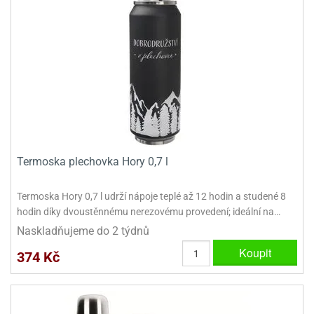
dlé
travin
ířata
ladící
o
reje
noušky
echové
krajovátka
áša
abičky
stliny
edvěd
krajovátka
o
noušky
prava
dvídka
ú
krajovátka
Termoska plechovka Hory 0,7 l
nnie-
dovy
e-
Termoska Hory 0,7 l udrží nápoje teplé až 12 hodin a studené 8
krajovátka
ooh
hodin díky dvoustěnnému nerezovému provedení; ideální na…
o
tatní
Naskladňujeme do 2 týdnů
noušky
Koupit
374 Kč
ady
ckey
krajovátek
ouse
tatní
nnie