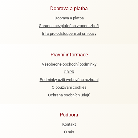
Doprava a platba
e
urfs
Doprava a platba
Garance bezplatného vrácení zboží
o
Info pro odstoupení od smlouvy
noušky
apkové
troly
Právní informace
aw
Všeobecné obchodní podmínky
trol
GDPR
o
Podmínky užití webového rozhraní
noušky
O používání cookies
olls
Ochrana osobních údajů
olové
Podpora
Kontakt
O nás