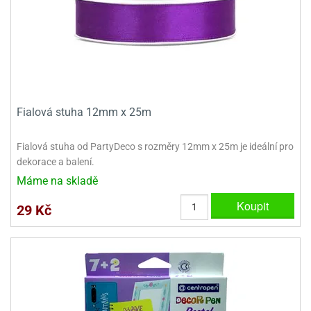
ady
o
krajovátek
noušky
imoňů
noce
nions
ady
krajovátek
o
noušky
Fialová stuha 12mm x 25m
likonoce
necraft
klápěcí
o
Fialová stuha od PartyDeco s rozměry 12mm x 25m je ideální pro
rmičky
noušky
dekorace a balení.
y
Máme na skladě
krajovátka
tle
ony
Koupit
29 Kč
ětynky,
o
blihy
noušky
incezen
krajovátka
sney
lká
o
rníky
noušky