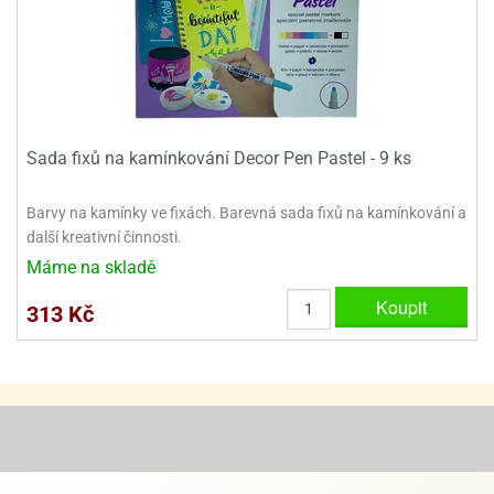
ooby-
rezové
oo
krajovačky
o
noušky
pongeBoba
Sada fixů na kamínkování Decor Pen Pastel - 9 ks
o
noušky
ar
Barvy na kamínky ve fixách. Barevná sada fixů na kamínkování a
rs
další kreativní činnosti.
Máme na skladě
ězdné
lky
Koupit
313 Kč
o
noušky
per
rio
o
noušky
oulů