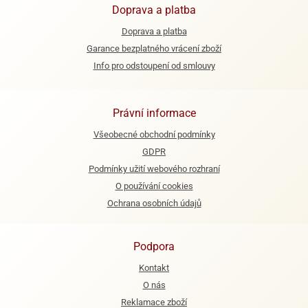
Doprava a platba
e
Doprava a platba
urfs
Garance bezplatného vrácení zboží
o
Info pro odstoupení od smlouvy
noušky
apkové
troly
Právní informace
aw
Všeobecné obchodní podmínky
trol
GDPR
Podmínky užití webového rozhraní
o
noušky
O používání cookies
olls
Ochrana osobních údajů
olové
Podpora
Kontakt
O nás
Reklamace zboží