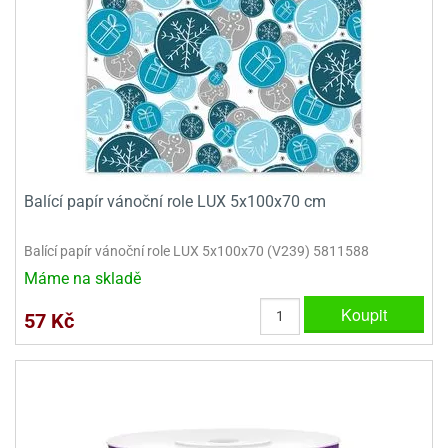
dlé
travin
ířata
ladící
o
reje
noušky
echové
krajovátka
áša
abičky
stliny
edvěd
krajovátka
o
noušky
prava
dvídka
Balící papír vánoční role LUX 5x100x70 cm
ú
krajovátka
nnie-
dovy
Balící papír vánoční role LUX 5x100x70 (V239) 5811588
e-
Máme na skladě
krajovátka
ooh
Koupit
57 Kč
o
tatní
noušky
ady
ckey
krajovátek
ouse
tatní
nnie