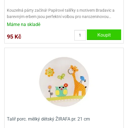
ady
o
krajovátek
noušky
Kouzelná párty začíná! Papírové talířky s motivem Bradavic a
imoňů
barevným erbem jsou perfektní volbou pro narozeninovou…
noce
Máme na skladě
nions
ady
Koupit
95 Kč
krajovátek
o
noušky
likonoce
necraft
klápěcí
o
rmičky
noušky
y
krajovátka
tle
ony
ětynky,
o
blihy
noušky
incezen
krajovátka
sney
lká
Talíř porc. mělký dětský ŽIRAFA pr. 21 cm
o
rníky
noušky