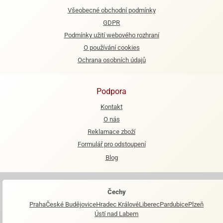
Všeobecné obchodní podmínky
e
GDPR
urfs
Podmínky užití webového rozhraní
o
O používání cookies
noušky
Ochrana osobních údajů
apkové
troly
Podpora
aw
trol
Kontakt
O nás
o
Reklamace zboží
noušky
olls
Formulář pro odstoupení
Blog
olové
Čechy
Praha
České Budějovice
Hradec Králové
Liberec
Pardubice
Plzeň
Ústí nad Labem