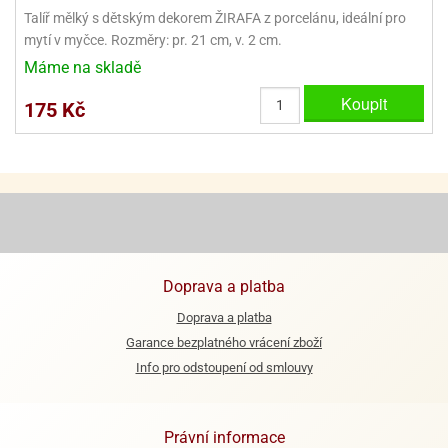
ooby-
Talíř mělký s dětským dekorem ŽIRAFA z porcelánu, ideální pro
rezové
oo
mytí v myčce. Rozměry: pr. 21 cm, v. 2 cm.
krajovačky
Máme na skladě
o
noušky
Koupit
175 Kč
pongeBoba
o
noušky
ar
rs
ězdné
lky
Doprava a platba
o
Doprava a platba
noušky
Garance bezplatného vrácení zboží
per
rio
Info pro odstoupení od smlouvy
o
noušky
Právní informace
oulů