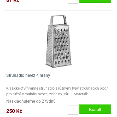
87 Kč
ady
o
krajovátek
noušky
imoňů
noce
nions
ady
krajovátek
o
noušky
likonoce
necraft
klápěcí
o
rmičky
noušky
y
krajovátka
tle
Struhadlo nerez 4 hrany
ony
ětynky,
o
Klasické čtyřhranné struhadlo s různými typy strouhacích ploch
blihy
noušky
pro ruční strouhání ovoce, zeleniny, sýru… Materiál:…
incezen
krajovátka
sney
Naskladňujeme do 2 týdnů
lká
Koupit
250 Kč
o
rníky
noušky