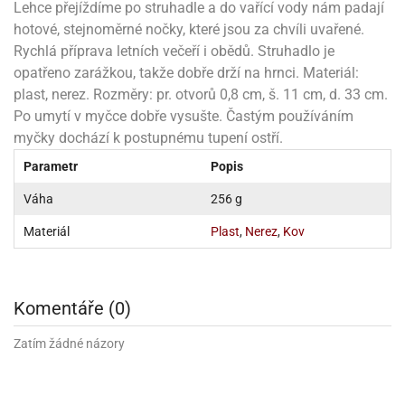
noční
rotechnika
uka
pět
gurky
Lehce přejíždíme po struhadle a do vařící vody nám padají
hárky
ekt
nutí
roviny
obení
ambovací
roba
očné
měrky
čení
omůcky
jníky
ířátka
o
hotové, stejnoměrné nočky, které jsou za chvíli uvařené.
valování
rcování
try
leba
oždí
tol
izu
ouka
ojany
noušky
ětce
zerty,
ouka
Rychlá příprava letních večeří i obědů. Struhadlo je
noční
nve
likonové
enášení
tbal
liéfní
jové
krářské
rry
dlé
ngerfood
ažovky
lení
plně
pět
opatřeno zarážkou, takže dobře drží na hrnci. Materiál:
oždí
obení
rmy
rtů
dložky
nvice
že
tter
dlou
ěty
oždí
plast, nerez. Rozměry: pr. otvorů 0,8 cm, š. 11 cm, d. 33 cm.
nvičky
azy
ort
hárky,
rvou
leba
émy
ndlová
plně
san)
nbóny
zertů
likonové
nky
chyňské
Po umytí v myčce dobře vysušte. Častým používáním
o
lenky,
plně
ouka
íbory
omoce
rmy
že
noušky
kuté
límky
lebníky
myčky dochází k postupnému tupení ostří.
eje
émy
parace
íprava
llo
rvy
émy
dy
vy
chyňské
Parametr
Popis
čení
líře
tty
lebovky
ky
rémy
nců
ztuhy
žky
pytky
eje
rmosky
Váha
256 g
rtů
likonové
o
echy,
pět
plně
ruhadla,
tření
kavice
noušky
pojů
ky
ndle
rabky
Materiál
Plast
,
Nerez
,
Kov
žů
edá
rmelády,
echy,
dložky
echy,
echová
žemy
ndle
áječe
kénka
ry
ndle
sla
ta
hucovací
ndlová
cy,
ady
Komentáře (0)
echová
emo
kařské
sty,
ouka
dnosy
žů
hy
sla
roviny
omata
Zatím žádné názory
a
káčky
dtácky
krajovátka
pět
kařské
rty
levy
pět
roviny
ojany
ploměry
pékací
krajovátka
lavu
azé
levy