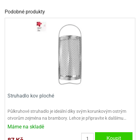
dlé
travin
ířata
ladící
o
Podobné produkty
reje
noušky
echové
krajovátka
áša
abičky
stliny
edvěd
krajovátka
o
noušky
prava
dvídka
ú
krajovátka
nnie-
dovy
e-
krajovátka
ooh
Struhadlo kov ploché
o
tatní
noušky
Půlkruhové struhadlo je ideální díky svým korunkovým ostrým
ady
ckey
otvorům zejména na brambory. Lehce je připravíte k dalšímu…
krajovátek
ouse
Máme na skladě
tatní
nnie
Koupit