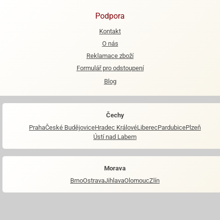
Podpora
Kontakt
O nás
Reklamace zboží
Formulář pro odstoupení
Blog
Čechy
Praha
České Budějovice
Hradec Králové
Liberec
Pardubice
Plzeň
Ústí nad Labem
Morava
Brno
Ostrava
Jihlava
Olomouc
Zlín