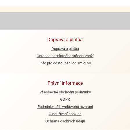
e
urfs
o
noušky
apkové
Doprava a platba
troly
Doprava a platba
aw
Garance bezplatného vrácení zboží
trol
Info pro odstoupení od smlouvy
o
noušky
Právní informace
olls
Všeobecné obchodní podmínky
olové
GDPR
Podmínky užití webového rozhraní
O používání cookies
Ochrana osobních údajů