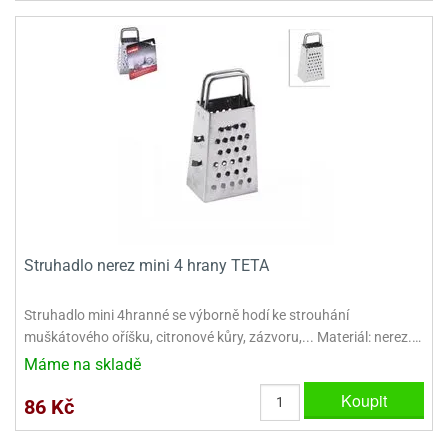
ooby-
rezové
oo
krajovačky
o
noušky
pongeBoba
o
noušky
ar
rs
ězdné
Struhadlo nerez mini 4 hrany TETA
lky
o
Struhadlo mini 4hranné se výborně hodí ke strouhání
noušky
muškátového oříšku, citronové kůry, zázvoru,... Materiál: nerez.…
per
Máme na skladě
rio
Koupit
o
86 Kč
noušky
oulů