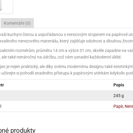
NÉ STOJANY NA ZDOBENÍ (LAZY SUSAN)
KONOVÉ FORMY NA BONBÓNY
ÁŠENÍ DORTŮ A DEZERTŮ
ÁVA
VYPICHOVAČE
KÁVA
TEKUTÉ BARVY
PEKÁČE A PLECHY
VLAŽOVKY NA CHLEBA
NOŽE
RACE A VÝZTUHY DORTŮ
ŘENÍ
KOŘENÍ
TŘPYTKY DO NÁPOJŮ
PODLOŽKY NA VYVALOVÁNÍ
CHLEBNÍKY A CHLEBOVKY
Komentáře (0)
NÉ SUROVINY
ÉČNÉ SUROVINY
RELIÉFNÍ PODLOŽKY
PÁN
P
vaši kuchyni čistou a uspořádanou s nerezovým stojanem na papírové utě
A A DROŽDÍ
OUKA A DROŽDÍ
MANDLOVÁ MOUKA
SILIKONOVÉ FORMY NA PEČENÍ
kvalitního nerezového materiálu, který zajišťuje odolnost a dlouhou život
NĚ A KRÉMY
ÁPLNĚ A KRÉMY
SILIKONOVÉ RUKAVICE A PODLOŽKY
KRÉMY
aktním rozměrům, průměru 14 cm a výšce 31 cm, skvěle zapadne na vaši 
, ale také nenáročný na údržbu, což vám usnadní každodenní úklid.
E A TUKY
OLEJE A TUKY
NÁPLNĚ
SÍTA
STRUH
jan je nejen praktický, ale díky svému modernímu designu také estetickým
 užívejte si pohodlí snadného přístupu k papírovým utěrkám kdykoliv pot
HY, MANDLE
ŘECHY, MANDLE
MARMELÁDY, DŽEMY
MANDLOVÁ MOUKA
VÁHY
TÁCY,
tr
Popis
HOVÁ MÁSLA
ŘECHOVÁ MÁSLA
OCHUCOVACÍ PASTY, AROMATA
VYKRAJOVÁTKA
3D VYKRAJOVÁTKA
245 g
ŘSKÉ SUROVINY
AŘSKÉ SUROVINY
ZAPÉKACÍ MÍSY
VYKRAJOVÁTKA NA HRNEČEK
UKLÁ
l
Papír
,
Ner
VY A GLAZÉ
OLEVY A GLAZÉ
ZRCADLOVÉ POLEVY
NETRADIČNÍ VYKRAJOVÁTKA
ZAVAŘ
ADY A OCHUCOVADLA
ADY A OCHUCOVADLA
TUKOVÉ POLEVY
POTRAVINÁŘSKÉ AROMA
VYKRAJOVÁTKA KLASICKÁ
né produkty