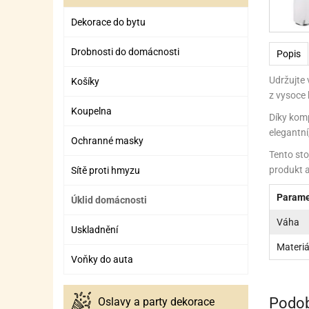
ZÁBAVNÉ HRAČKY, DOPLŇKY
VÝROBA SLIZU
BOXY A TAŠKY NA POMŮCKY
OTOČ
SILI
PŘEN
K
Dekorace do bytu
ZÁBAVNÍ PYROTECHNIKA
FLAMBOVACÍ PISTOL
SEPA
KO
Drobnosti do domácnosti
Popis
MLÉČ
ML
Udržujte 
Košíky
MOUK
M
z vysoce 
Koupelna
NÁPL
N
Díky komp
elegantní
Ochranné masky
OLEJ
Tento sto
produkt a
Sítě proti hmyzu
OŘEC
O
Parame
Úklid domácnosti
OŘEC
O
Váha
PEKA
PEK
Uskladnění
Materiá
POLE
P
Voňky do auta
PŘÍS
PŘÍS
Podob
Oslavy a party dekorace