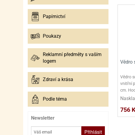
SURO
SUR
ŠLEH
ŠLE
Papírnictví
ZMR
Poukazy
ŽEL
OSTA
OSTA
Reklamní předměty s vaším
logem
Vědro 
Vědro s
Zdraví a krása
vnitřní 
cm. Hod
Naskla
Podle téma
756 
Newsletter
Přihlásit