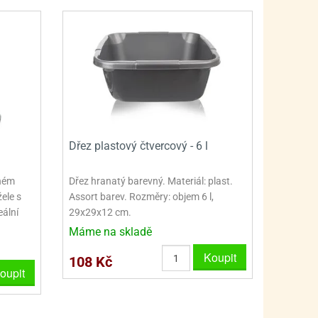
PRO FANOUŠKY ŠMOULŮ - THE SMURFS
SKLENĚNÉ DÓZY A LAHVE
PRO FANOUŠKY TLAPKOVÉ PATROLY - PAW PATRO
VAKUOVÉ UCHOVÁNÍ POTRAVIN
PRO FANOUŠKY TROLLS - TROLOVÉ
PLECHOVÉ KRABIČKY
Dřez plastový čtvercový - 6 l
vném
Dřez hranatý barevný. Materiál: plast.
ele s
Assort barev. Rozměry: objem 6 l,
eální
29x29x12 cm.
Máme na skladě
Koupit
108 Kč
oupit
BLIHY