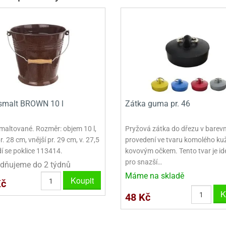
VINY NA DONUTY
OVINY NA DONUTY
POLEVA V PECKÁCH
GRILÁŠ (GRILIÁŽ)
VYKRAJOVÁTKA - VÁNOCE
AČKY A SMETANY
HAČKY A SMETANY
DRIP POLEVY
ZTUŽOVAČE ŠLEHAČKY
VYKRAJOVÁTKA - VELIKONOCE
ZLINY
ZMRZLINY
ROSTLINNÉ ŠLEHAČKY
VYKRAJOVÁTKA - ZVÍŘATA
ATINY
ŽELATINY
ŽIVOČIŠNÉ ŠLEHAČKY
VYKRAJOVÁTKA - ROSTLINY
TNÍ CUKRÁŘSKÉ SUROVINY
TNÍ CUKRÁŘSKÉ SUROVINY
JEDLÉ CHLADÍCÍ SPREJE
VYKRAJOVÁTKA - DOPRAVA
VYKRAJOVÁTKA - BUDOVY
smalt BROWN 10 l
Zátka guma pr. 46
VYKRAJOVÁTKA - OSTATNÍ
maltované. Rozměr: objem 10 l,
Pryžová zátka do dřezu v bare
pr. 28 cm, vnější pr. 29 cm, v. 27,5
provedení ve tvaru komolého kuž
SADY VYKRAJOVÁTEK - OSTATNÍ
í se poklice 113414.
kovovým očkem. Tento tvar je id
pro snazší…
SADY VYKRAJOVÁTEK - VÁNOCE
dňujeme do 2 týdnů
Máme na skladě
Koupit
Kč
SADY VYKRAJOVÁTEK - VELIKONOCE
K
48 Kč
VYKLÁPĚCÍ FORMIČKY
VYKRAJOVÁTKA - HNĚTYNKY, NA KO