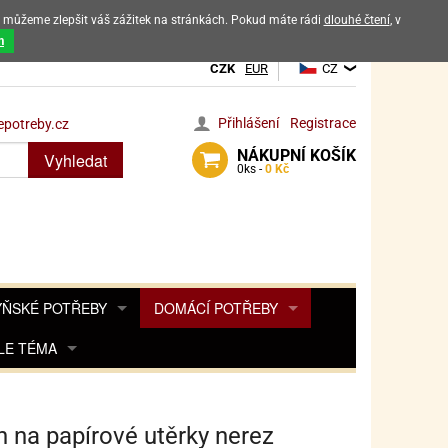
ak můžeme zlepšit váš zážitek na stránkách. Pokud máte rádi
dlouhé čtení
, v
dových výrobků
m
CZK
EUR
CZ
Přihlášení
Registrace
potreby.cz
NÁKUPNÍ
KOŠÍK
Vyhledat
0
ks -
0 Kč
ŇSKÉ POTŘEBY
DOMÁCÍ POTŘEBY
ŘENKY, KOŘENKY
LE TÉMA
DEKORACE DO BYTU
SAMOLEPKY NA 
TA, DESINFEKCE, OCHRANA
Y, POHÁDKY A HRY
PRO FANOUŠKY ANGRY BIRDS
DROBNOSTI DO DOMÁCNOSTI
OZENINY
TĚNÍ KÁVOVARŮ
PRO FANOUŠKY BARBIE
NAROZENINOVÉ SVÍČKY
KOŠÍKY
n na papírové utěrky nerez