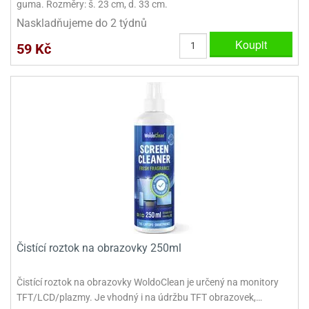
guma. Rozměry: š. 23 cm, d. 33 cm.
dlé
travin
ířata
ladící
o
Naskladňujeme do 2 týdnů
reje
noušky
echové
krajovátka
Koupit
59 Kč
áša
abičky
stliny
edvěd
krajovátka
o
noušky
prava
dvídka
ú
krajovátka
nnie-
dovy
e-
krajovátka
ooh
o
tatní
noušky
Čistící roztok na obrazovky 250ml
ady
ckey
krajovátek
ouse
Čistící roztok na obrazovky WoldoClean je určený na monitory
tatní
nnie
TFT/LCD/plazmy. Je vhodný i na údržbu TFT obrazovek,…