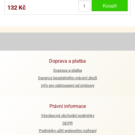
ooby-
Koupit
132 Kč
rezové
oo
krajovačky
o
noušky
pongeBoba
o
noušky
ar
Doprava a platba
rs
Doprava a platba
ězdné
Garance bezplatného vrácení zboží
lky
Info pro odstoupení od smlouvy
o
noušky
per
Právní informace
rio
Všeobecné obchodní podmínky
o
GDPR
noušky
Podmínky užití webového rozhraní
oulů