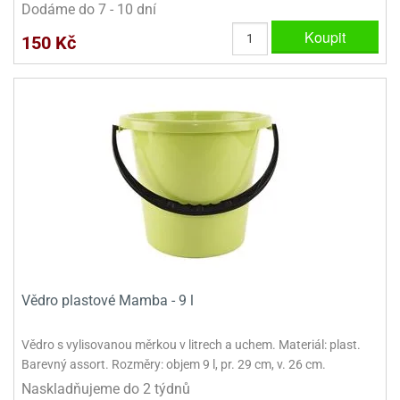
Dodáme do 7 - 10 dní
ady
o
krajovátek
noušky
Koupit
150 Kč
imoňů
noce
nions
ady
krajovátek
o
noušky
likonoce
necraft
klápěcí
o
rmičky
noušky
y
krajovátka
tle
ony
ětynky,
o
Vědro plastové Mamba - 9 l
blihy
noušky
incezen
krajovátka
sney
Vědro s vylisovanou měrkou v litrech a uchem. Materiál: plast.
lká
Barevný assort. Rozměry: objem 9 l, pr. 29 cm, v. 26 cm.
o
Naskladňujeme do 2 týdnů
rníky
noušky