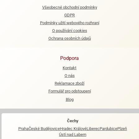
Všeobecné obchodní podmínky
e
GDPR
urfs
Podmínky užití webového rozhraní
o
O používání cookies
noušky
Ochrana osobních údajů
apkové
troly
Podpora
aw
trol
Kontakt
O nás
o
noušky
Reklamace zboží
olls
Formulář pro odstoupení
Blog
olové
Čechy
Praha
České Budějovice
Hradec Králové
Liberec
Pardubice
Plzeň
Ústí nad Labem