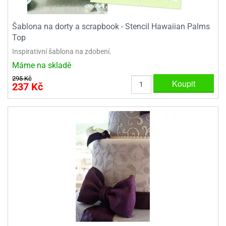
dlé
travin
ířata
ladící
o
reje
noušky
Šablona na dorty a scrapbook - Stencil Hawaiian Palms
echové
krajovátka
áša
Top
abičky
stliny
Inspirativní šablona na zdobení.
edvěd
Máme na skladě
krajovátka
o
295 Kč
Koupit
noušky
237 Kč
prava
dvídka
ú
krajovátka
nnie-
dovy
e-
krajovátka
ooh
o
tatní
noušky
ady
ckey
krajovátek
ouse
tatní
nnie