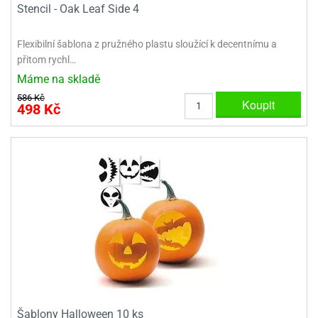
Stencil - Oak Leaf Side 4
ady
o
krajovátek
noušky
imoňů
Flexibilní šablona z pružného plastu sloužící k decentnímu a
noce
přitom rychl…
nions
ady
Máme na skladě
krajovátek
o
586 Kč
Koupit
498 Kč
noušky
likonoce
necraft
klápěcí
o
rmičky
noušky
y
krajovátka
tle
ony
ětynky,
o
blihy
noušky
incezen
krajovátka
sney
lká
o
rníky
Šablony Halloween 10 ks
noušky