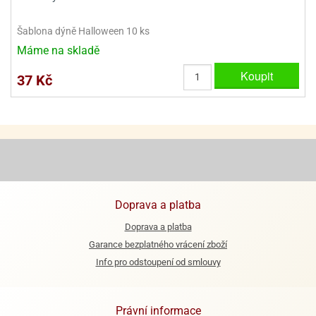
ooby-
rezové
oo
Šablona dýně Halloween 10 ks
krajovačky
Máme na skladě
o
noušky
Koupit
37 Kč
pongeBoba
o
noušky
ar
rs
ězdné
lky
Doprava a platba
o
Doprava a platba
noušky
per
Garance bezplatného vrácení zboží
rio
Info pro odstoupení od smlouvy
o
noušky
Právní informace
oulů