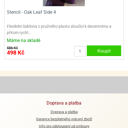
ooby-
rezové
oo
Stencil - Oak Leaf Side 4
krajovačky
o
noušky
Flexibilní šablona z pružného plastu sloužící k decentnímu a
pongeBoba
přitom rychl…
Máme na skladě
o
noušky
586 Kč
Koupit
498 Kč
ar
rs
ězdné
lky
o
noušky
per
Doprava a platba
rio
Doprava a platba
o
Garance bezplatného vrácení zboží
noušky
oulů
Info pro odstoupení od smlouvy