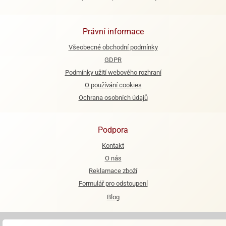
e
urfs
Právní informace
o
Všeobecné obchodní podmínky
noušky
GDPR
apkové
Podmínky užití webového rozhraní
troly
O používání cookies
aw
Ochrana osobních údajů
trol
o
Podpora
noušky
olls
Kontakt
O nás
olové
Reklamace zboží
Formulář pro odstoupení
Blog