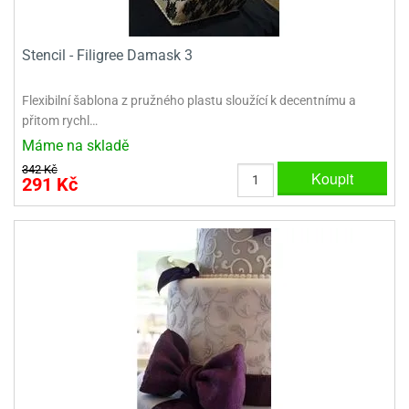
ady
o
krajovátek
noušky
imoňů
Stencil - Filigree Damask 3
noce
nions
ady
Flexibilní šablona z pružného plastu sloužící k decentnímu a
krajovátek
o
přitom rychl…
noušky
Máme na skladě
likonoce
necraft
342 Kč
Koupit
291 Kč
klápěcí
o
rmičky
noušky
y
krajovátka
tle
ony
ětynky,
o
blihy
noušky
incezen
krajovátka
sney
lká
o
rníky
noušky