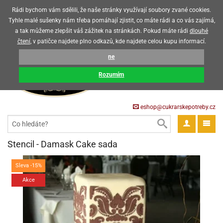
Upozorňujeme zákazníky, že v horkých letních měsících máme omezený
Rádi bychom vám sdělili, že naše stránky využívají soubory zvané cookies.
prodej čokoládových výrobků
Tyhle malé sušenky nám třeba pomáhají zjistit, co máte rádi a co vás zajímá,
a tak můžeme zlepšit váš zážitek na stránkách. Pokud máte rádi
dlouhé
CZK
EUR
CZ
čtení
, v patičce najdete plno odkazů, kde najdete celou kupu informací.
KOŠÍK
ne
0 Kč
pět
Rozumím
krářské
pět
třeby
eshop@cukrarskepotreby.cz
roviny
pět
gredience
pět
tahovací
pět
a
krářské
pět
gredience
čení
Stencil - Damask Cake sada
můcky
delovací
tahovací
tahovací
krářské
pět
oty
bovky
omůcky
pět
omůcky
Sleva -15%
ondant)
delovací
delovací
a
rtové
pět
oty
pět
Akce
obení
eceda
omůcky
oty
rcipán
ůl
pět
rmy
ondant)
ondant)
chyňské
rtové
korace
pět
pět
sla
obení
travinářské
čka
pět
rma
tahovací
rcipán
třeby
rmy
rcipán
rvy
nčí
oty
gurky
mácí
oristické
ičky
korace