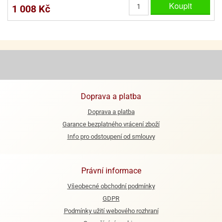
Koupit
1 008 Kč
ooby-
rezové
oo
krajovačky
o
noušky
pongeBoba
o
noušky
ar
Doprava a platba
rs
Doprava a platba
ězdné
Garance bezplatného vrácení zboží
lky
Info pro odstoupení od smlouvy
o
noušky
Právní informace
per
rio
Všeobecné obchodní podmínky
GDPR
o
noušky
Podmínky užití webového rozhraní
oulů