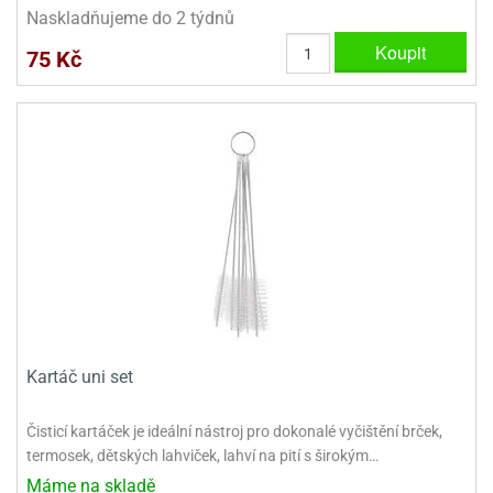
dlé
Naskladňujeme do 2 týdnů
travin
ířata
ladící
o
Koupit
reje
75 Kč
noušky
echové
krajovátka
áša
abičky
stliny
edvěd
krajovátka
o
noušky
prava
dvídka
ú
krajovátka
nnie-
dovy
e-
krajovátka
ooh
o
tatní
Kartáč uni set
noušky
ady
ckey
krajovátek
ouse
Čisticí kartáček je ideální nástroj pro dokonalé vyčištění brček,
termosek, dětských lahviček, lahví na pití s širokým…
tatní
nnie
Máme na skladě