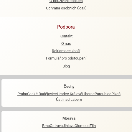
O používání cookies
Ochrana osobních údajů
e
urfs
Podpora
o
noušky
Kontakt
apkové
O nás
troly
Reklamace zboží
aw
Formulář pro odstoupení
trol
Blog
o
noušky
olls
Čechy
Praha
České Budějovice
Hradec Králové
Liberec
Pardubice
Plzeň
olové
Ústí nad Labem
Morava
Brno
Ostrava
Jihlava
Olomouc
Zlín