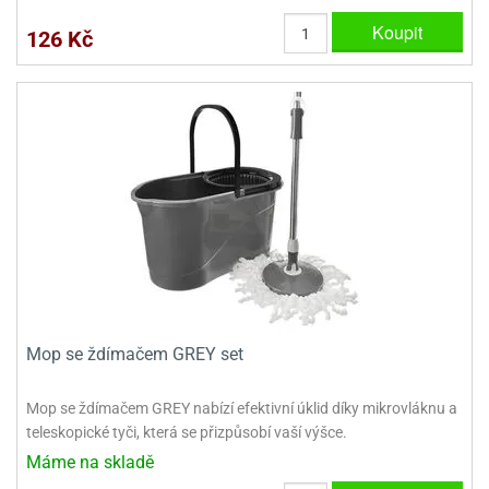
ady
o
Koupit
126 Kč
krajovátek
noušky
imoňů
noce
nions
ady
krajovátek
o
noušky
likonoce
necraft
klápěcí
o
rmičky
noušky
y
krajovátka
tle
ony
ětynky,
Mop se ždímačem GREY set
o
blihy
noušky
incezen
Mop se ždímačem GREY nabízí efektivní úklid díky mikrovláknu a
krajovátka
sney
teleskopické tyči, která se přizpůsobí vaší výšce.
lká
Máme na skladě
o
rníky
noušky