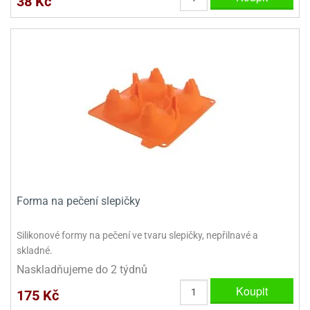
38 Kč
ady
o
krajovátek
noušky
imoňů
noce
nions
ady
krajovátek
o
noušky
likonoce
necraft
klápěcí
o
rmičky
noušky
y
krajovátka
tle
ony
Forma na pečení slepičky
ětynky,
o
Silikonové formy na pečení ve tvaru slepičky, nepřilnavé a
blihy
noušky
skladné.
incezen
krajovátka
sney
Naskladňujeme do 2 týdnů
lká
Koupit
o
175 Kč
rníky
noušky