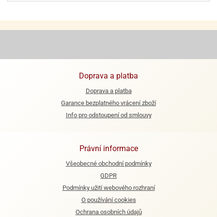
ooby-
rezové
oo
krajovačky
o
noušky
pongeBoba
o
Doprava a platba
noušky
Doprava a platba
ar
rs
Garance bezplatného vrácení zboží
Info pro odstoupení od smlouvy
ězdné
lky
Právní informace
o
noušky
Všeobecné obchodní podmínky
per
GDPR
rio
Podmínky užití webového rozhraní
o
O používání cookies
noušky
Ochrana osobních údajů
oulů