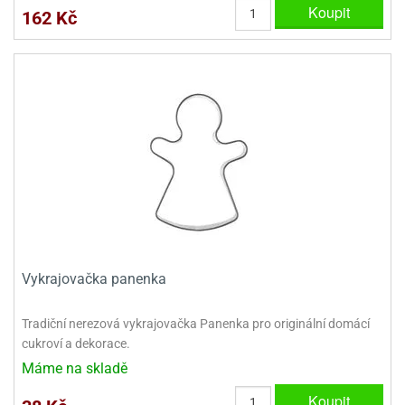
dlé
Koupit
162 Kč
travin
ířata
ladící
o
reje
noušky
echové
krajovátka
áša
abičky
stliny
edvěd
krajovátka
o
noušky
prava
dvídka
ú
krajovátka
nnie-
dovy
e-
krajovátka
ooh
Vykrajovačka panenka
o
tatní
noušky
Tradiční nerezová vykrajovačka Panenka pro originální domácí
ady
ckey
cukroví a dekorace.
krajovátek
ouse
Máme na skladě
tatní
nnie
Koupit