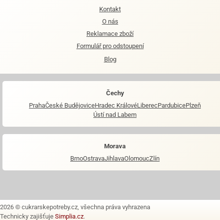
Kontakt
O nás
Reklamace zboží
Formulář pro odstoupení
Blog
Čechy
Praha
České Budějovice
Hradec Králové
Liberec
Pardubice
Plzeň
Ústí nad Labem
Morava
Brno
Ostrava
Jihlava
Olomouc
Zlín
2026 © cukrarskepotreby.cz, všechna práva vyhrazena
Technicky zajišťuje
Simplia.cz
.