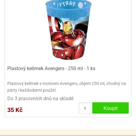
ooby-
rezové
oo
krajovačky
o
noušky
pongeBoba
o
noušky
ar
rs
Plastový kelímek Avengers - 250 ml - 1 ks
ězdné
lky
Plastový kelímek s motivem Avengers, objem 250 ml, vhodný na
párty i každodenní použití.
o
Do 3 pracovních dnů na skladě
noušky
per
Koupit
35 Kč
rio
o
noušky
oulů