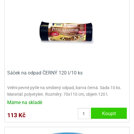
ady
o
krajovátek
noušky
imoňů
noce
nions
ady
krajovátek
o
noušky
likonoce
necraft
klápěcí
o
rmičky
noušky
Sáček na odpad ČERNÝ 120 l/10 ks
y
krajovátka
tle
ony
Velmi pevné pytle na smíšený odpad, barva černá. Sada 10 ks.
ětynky,
Materiál: polyetylen. Rozměry: 70x110 cm, objem 120 l.
o
Máme na skladě
blihy
noušky
incezen
Koupit
113 Kč
krajovátka
sney
lká
o
rníky
noušky