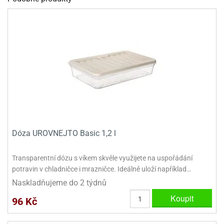
dlé
travin
ířata
ladící
o
reje
noušky
echové
krajovátka
áša
abičky
stliny
edvěd
krajovátka
o
noušky
prava
dvídka
ú
krajovátka
nnie-
dovy
Dóza UROVNEJTO Basic 1,2 l
e-
krajovátka
ooh
Transparentní dózu s víkem skvěle využijete na uspořádání
o
tatní
potravin v chladničce i mrazničce. Ideálně uloží například…
noušky
Naskladňujeme do 2 týdnů
ady
ckey
krajovátek
ouse
Koupit
96 Kč
tatní
nnie