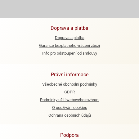
e
urfs
Doprava a platba
o
noušky
Doprava a platba
apkové
Garance bezplatného vrácení zboží
troly
Info pro odstoupení od smlouvy
aw
trol
Právní informace
o
noušky
Všeobecné obchodní podmínky
olls
GDPR
Podmínky užití webového rozhraní
olové
O používání cookies
Ochrana osobních údajů
Podpora