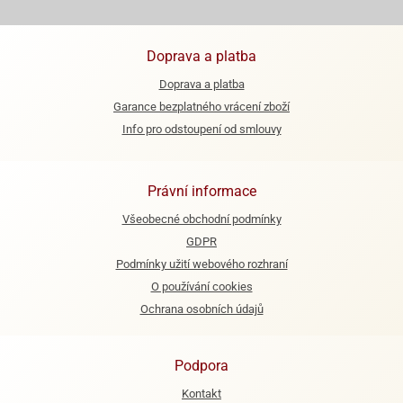
ooby-
rezové
oo
krajovačky
Doprava a platba
o
noušky
Doprava a platba
pongeBoba
Garance bezplatného vrácení zboží
Info pro odstoupení od smlouvy
o
noušky
ar
rs
Právní informace
Všeobecné obchodní podmínky
ězdné
lky
GDPR
Podmínky užití webového rozhraní
o
O používání cookies
noušky
Ochrana osobních údajů
per
rio
o
Podpora
noušky
Kontakt
oulů