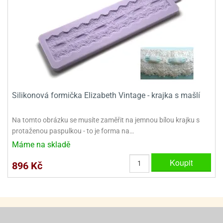
ady
o
krajovátek
noušky
imoňů
noce
nions
ady
krajovátek
o
noušky
likonoce
necraft
Silikonová formička Elizabeth Vintage - krajka s mašlí
klápěcí
o
rmičky
noušky
Na tomto obrázku se musíte zaměřit na jemnou bílou krajku s
y
protaženou paspulkou - to je forma na…
krajovátka
tle
ony
Máme na skladě
ětynky,
Koupit
o
896 Kč
blihy
noušky
incezen
krajovátka
sney
lká
o
rníky
noušky