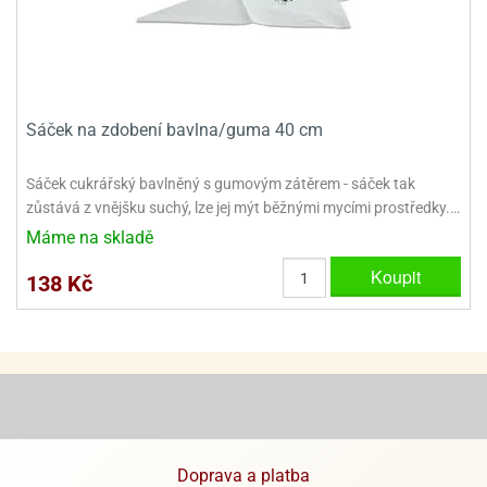
ooby-
rezové
oo
krajovačky
o
noušky
pongeBoba
Sáček na zdobení bavlna/guma 40 cm
o
noušky
Sáček cukrářský bavlněný s gumovým zátěrem - sáček tak
ar
zůstává z vnějšku suchý, lze jej mýt běžnými mycími prostředky.…
rs
Máme na skladě
ězdné
Koupit
138 Kč
lky
o
noušky
per
rio
o
noušky
Doprava a platba
oulů