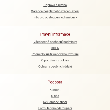
Doprava a platba
e
Garance bezplatného vrácení zboží
urfs
Info pro odstoupení od smlouvy
o
noušky
apkové
Právní informace
troly
Všeobecné obchodní podmínky
aw
GDPR
trol
Podmínky užití webového rozhraní
O používání cookies
o
noušky
Ochrana osobních údajů
olls
olové
Podpora
Kontakt
O nás
Reklamace zboží
Formulář pro odstoupení