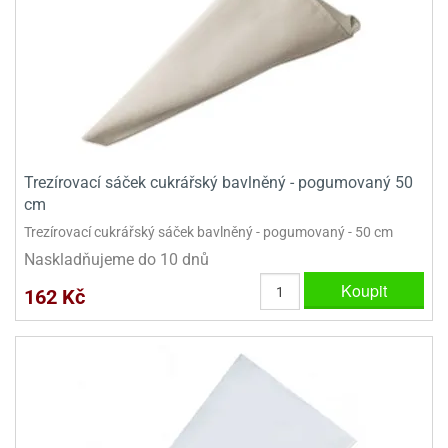
dlé
travin
ířata
ladící
o
reje
noušky
echové
krajovátka
áša
abičky
stliny
edvěd
krajovátka
o
noušky
prava
Trezírovací sáček cukrářský bavlněný - pogumovaný 50
dvídka
cm
ú
krajovátka
Trezírovací cukrářský sáček bavlněný - pogumovaný - 50 cm
nnie-
dovy
Naskladňujeme do 10 dnů
e-
Koupit
krajovátka
ooh
162 Kč
o
tatní
noušky
ady
ckey
krajovátek
ouse
tatní
nnie