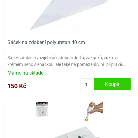
ady
o
krajovátek
noušky
imoňů
noce
nions
ady
krajovátek
o
Sáček na zdobení polyuretan 40 cm
noušky
likonoce
necraft
Sáček zdobicí využijete při zdobení dortů, zákusků, cukroví
klápěcí
o
krémem nebo šlehačkou, ale také na pomazánky při přípravě…
rmičky
noušky
Máme na skladě
y
krajovátka
tle
Koupit
150 Kč
ony
ětynky,
o
blihy
noušky
incezen
krajovátka
sney
lká
o
rníky
noušky