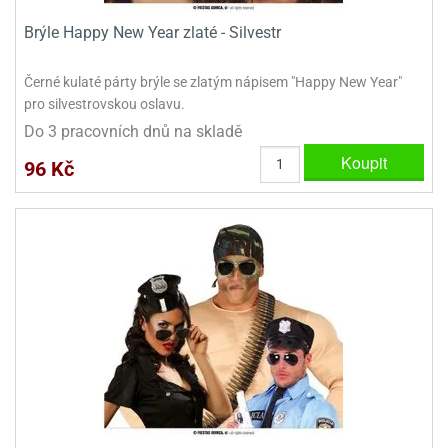
ady
o
Brýle Happy New Year zlaté - Silvestr
krajovátek
noušky
imoňů
noce
Černé kulaté párty brýle se zlatým nápisem "Happy New Year"
nions
pro silvestrovskou oslavu.
ady
krajovátek
Do 3 pracovních dnů na skladě
o
noušky
Koupit
96 Kč
likonoce
necraft
klápěcí
o
rmičky
noušky
y
krajovátka
tle
ony
ětynky,
o
blihy
noušky
incezen
krajovátka
sney
lká
o
rníky
noušky