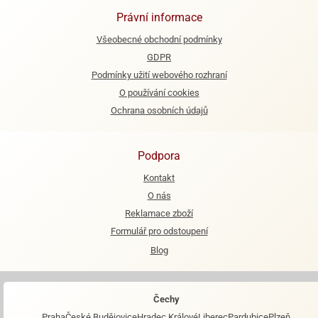
Právní informace
e
urfs
Všeobecné obchodní podmínky
GDPR
o
Podmínky užití webového rozhraní
noušky
apkové
O používání cookies
troly
Ochrana osobních údajů
aw
trol
Podpora
o
Kontakt
noušky
O nás
olls
Reklamace zboží
Formulář pro odstoupení
olové
Blog
Čechy
Praha
České Budějovice
Hradec Králové
Liberec
Pardubice
Plzeň