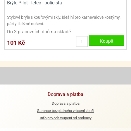
Brýle Pilot - letec - policista
ooby-
rezové
oo
krajovačky
Stylové brýle s kouřovými skly, ideální pro karnevalové kostýmy,
o
párty i běžné nošení.
noušky
Do 3 pracovních dnů na skladě
pongeBoba
Koupit
101 Kč
o
noušky
ar
rs
ězdné
lky
o
Doprava a platba
noušky
per
Doprava a platba
rio
Garance bezplatného vrácení zboží
o
Info pro odstoupení od smlouvy
noušky
oulů