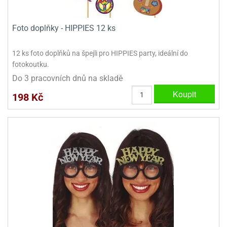
dlé
travin
ířata
ladící
o
reje
noušky
echové
Foto doplňky - HIPPIES 12 ks
krajovátka
áša
abičky
stliny
12 ks foto doplňků na špejli pro HIPPIES party, ideální do
edvěd
fotokoutku.
krajovátka
o
Do 3 pracovních dnů na skladě
noušky
prava
Koupit
dvídka
198 Kč
ú
krajovátka
nnie-
dovy
e-
krajovátka
ooh
o
tatní
noušky
ady
ckey
krajovátek
ouse
tatní
nnie