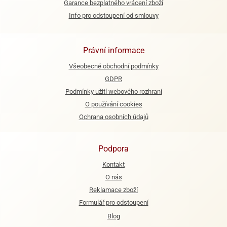
Garance bezplatného vrácení zboží
Info pro odstoupení od smlouvy
e
urfs
o
Právní informace
noušky
Všeobecné obchodní podmínky
apkové
troly
GDPR
Podmínky užití webového rozhraní
aw
O používání cookies
trol
Ochrana osobních údajů
o
noušky
olls
Podpora
Kontakt
olové
O nás
Reklamace zboží
Formulář pro odstoupení
Blog