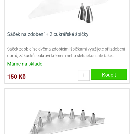
dlé
travin
ířata
ladící
o
reje
noušky
echové
krajovátka
áša
abičky
stliny
edvěd
Sáček na zdobení + 2 cukrářské špičky
krajovátka
o
Sáček zdobicí se dvěma zdobicími špičkami využijete při zdobení
noušky
prava
dortů, zákusků, cukroví krémem nebo šlehačkou, ale také…
dvídka
ú
krajovátka
Máme na skladě
Koupit
nnie-
dovy
150 Kč
e-
krajovátka
ooh
o
tatní
noušky
ady
ckey
krajovátek
ouse
tatní
nnie