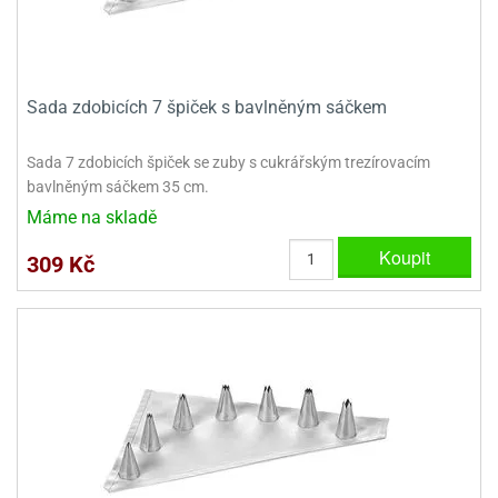
ady
o
krajovátek
noušky
imoňů
noce
nions
Sada zdobicích 7 špiček s bavlněným sáčkem
ady
krajovátek
o
Sada 7 zdobicích špiček se zuby s cukrářským trezírovacím
noušky
bavlněným sáčkem 35 cm.
likonoce
necraft
Máme na skladě
klápěcí
o
rmičky
noušky
Koupit
309 Kč
y
krajovátka
tle
ony
ětynky,
o
blihy
noušky
incezen
krajovátka
sney
lká
o
rníky
noušky