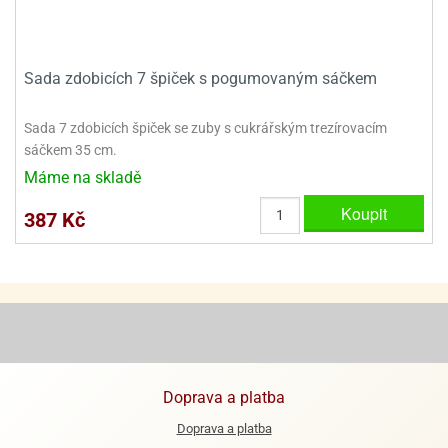
ooby-
rezové
oo
krajovačky
o
Sada zdobicích 7 špiček s pogumovaným sáčkem
noušky
pongeBoba
Sada 7 zdobicích špiček se zuby s cukrářským trezírovacím
o
sáčkem 35 cm.
noušky
Máme na skladě
ar
rs
Koupit
387 Kč
ězdné
lky
o
noušky
per
rio
Doprava a platba
o
noušky
Doprava a platba
oulů