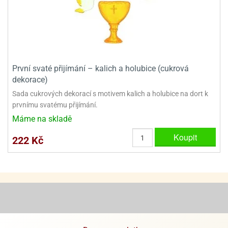
ady
o
krajovátek
noušky
imoňů
noce
nions
ady
krajovátek
o
První svaté přijímání – kalich a holubice (cukrová
noušky
dekorace)
likonoce
necraft
Sada cukrových dekorací s motivem kalich a holubice na dort k
prvnímu svatému přijímání.
klápěcí
o
rmičky
noušky
Máme na skladě
y
krajovátka
Koupit
tle
222 Kč
ony
ětynky,
o
blihy
noušky
incezen
krajovátka
sney
lká
o
rníky
noušky