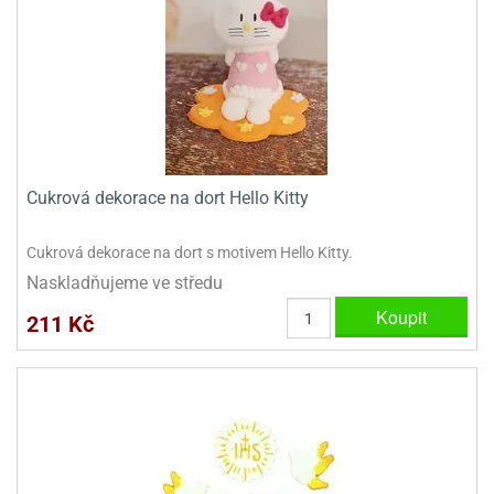
dlé
travin
ířata
ladící
o
reje
noušky
echové
krajovátka
áša
abičky
stliny
edvěd
krajovátka
o
noušky
prava
Cukrová dekorace na dort Hello Kitty
dvídka
ú
krajovátka
Cukrová dekorace na dort s motivem Hello Kitty.
nnie-
dovy
Naskladňujeme ve středu
e-
Koupit
krajovátka
ooh
211 Kč
o
tatní
noušky
ady
ckey
krajovátek
ouse
tatní
nnie