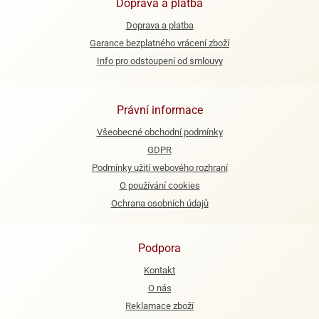
Doprava a platba
ooby-
rezové
oo
Doprava a platba
krajovačky
Garance bezplatného vrácení zboží
o
Info pro odstoupení od smlouvy
noušky
pongeBoba
o
Právní informace
noušky
Všeobecné obchodní podmínky
ar
rs
GDPR
Podmínky užití webového rozhraní
ězdné
O používání cookies
lky
Ochrana osobních údajů
o
noušky
per
Podpora
rio
Kontakt
o
O nás
noušky
Reklamace zboží
oulů