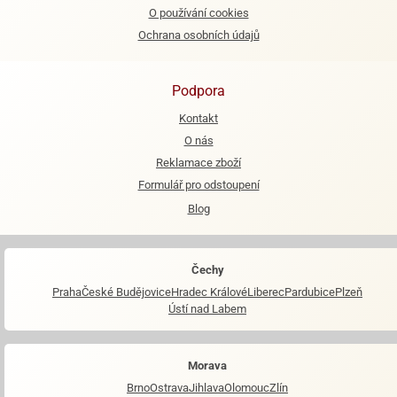
O používání cookies
e
Ochrana osobních údajů
urfs
o
Podpora
noušky
apkové
Kontakt
troly
O nás
Reklamace zboží
aw
Formulář pro odstoupení
trol
Blog
o
noušky
olls
Čechy
olové
Praha
České Budějovice
Hradec Králové
Liberec
Pardubice
Plzeň
Ústí nad Labem
Morava
Brno
Ostrava
Jihlava
Olomouc
Zlín