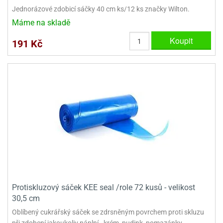
dlé
travin
Jednorázové zdobicí sáčky 40 cm ks/12 ks značky Wilton.
ířata
ladící
o
Máme na skladě
reje
noušky
echové
krajovátka
áša
abičky
Koupit
191 Kč
stliny
edvěd
krajovátka
o
noušky
prava
dvídka
ú
krajovátka
nnie-
dovy
e-
krajovátka
ooh
o
tatní
noušky
ady
ckey
Protiskluzový sáček KEE seal /role 72 kusů - velikost
krajovátek
ouse
30,5 cm
tatní
nnie
Oblíbený cukrářský sáček se zdrsněným povrchem proti skluzu
při zdobení jakoukoliv náplní - krém, pudink, pomazánky,…