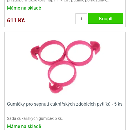
ady
o
Máme na skladě
krajovátek
noušky
imoňů
Koupit
611 Kč
noce
nions
ady
krajovátek
o
noušky
likonoce
necraft
klápěcí
o
rmičky
noušky
y
krajovátka
tle
ony
ětynky,
o
blihy
noušky
Gumičky pro sepnutí cukrářských zdobicích pytlíků - 5 ks
incezen
krajovátka
sney
lká
Sada cukářských gumiček 5 ks.
o
Máme na skladě
rníky
noušky