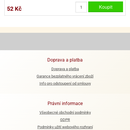
ooby-
Koupit
52 Kč
rezové
oo
krajovačky
o
noušky
pongeBoba
o
noušky
ar
Doprava a platba
rs
Doprava a platba
ězdné
Garance bezplatného vrácení zboží
lky
Info pro odstoupení od smlouvy
o
noušky
per
Právní informace
rio
Všeobecné obchodní podmínky
o
GDPR
noušky
Podmínky užití webového rozhraní
oulů