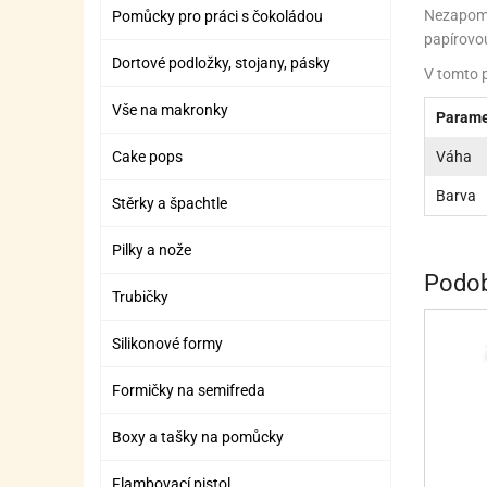
ZÁBAVNÉ HRAČKY, DOPLŇKY
VÝROBA SLIZU
BOXY A TAŠKY NA POMŮCKY
OTOČ
SILI
PŘEN
K
Nezapomín
Pomůcky pro práci s čokoládou
papírovou
ZÁBAVNÍ PYROTECHNIKA
FLAMBOVACÍ PISTOL
SEPA
KO
Dortové podložky, stojany, pásky
V tomto p
MLÉČ
ML
Vše na makronky
Parame
MOUK
M
Váha
Cake pops
NÁPL
N
Barva
Stěrky a špachtle
OLEJ
Pilky a nože
OŘEC
O
Podob
Trubičky
OŘEC
O
Silikonové formy
PEKA
PEK
Formičky na semifreda
POLE
P
Boxy a tašky na pomůcky
PŘÍS
PŘÍS
Flambovací pistol