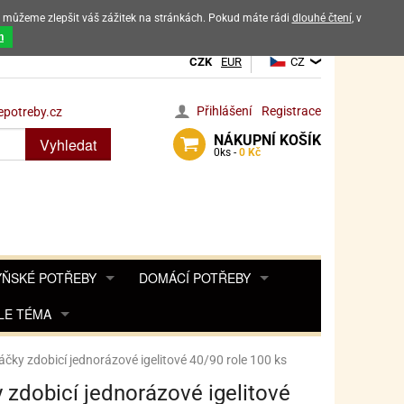
ak můžeme zlepšit váš zážitek na stránkách. Pokud máte rádi
dlouhé čtení
, v
dových výrobků
m
CZK
EUR
CZ
Přihlášení
Registrace
potreby.cz
NÁKUPNÍ
KOŠÍK
Vyhledat
0
ks -
0 Kč
ŇSKÉ POTŘEBY
DOMÁCÍ POTŘEBY
ŘENKY, KOŘENKY
LE TÉMA
DEKORACE DO BYTU
SAMOLEPKY NA 
TA, DESINFEKCE, OCHRANA
Y, POHÁDKY A HRY
PRO FANOUŠKY ANGRY BIRDS
DROBNOSTI DO DOMÁCNOSTI
áčky zdobicí jednorázové igelitové 40/90 role 100 ks
OZENINY
TĚNÍ KÁVOVARŮ
PRO FANOUŠKY BARBIE
NAROZENINOVÉ SVÍČKY
KOŠÍKY
 zdobicí jednorázové igelitové