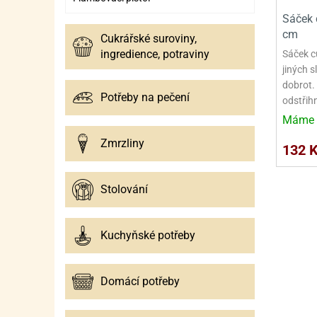
SURO
SUR
Sáček 
ŠLEH
ŠLE
cm
Cukrářské suroviny,
ingredience, potraviny
Sáček c
ZMR
jiných s
dobrot.
ŽEL
Potřeby na pečení
odstřih
OSTA
OSTA
Máme 
Zmrzliny
132 
Stolování
Kuchyňské potřeby
Domácí potřeby