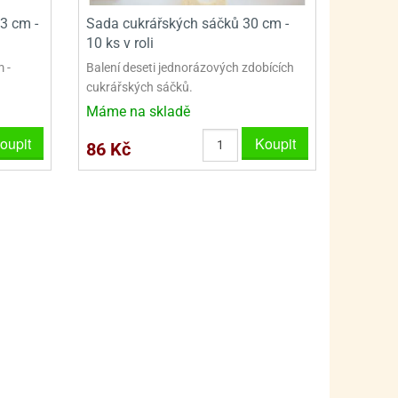
PRO FANOUŠKY ŠMOULŮ - THE SMURFS
SKLENĚNÉ DÓZY A LAHVE
3 cm -
Sada cukrářských sáčků 30 cm -
PRO FANOUŠKY TLAPKOVÉ PATROLY - PAW PATRO
VAKUOVÉ UCHOVÁNÍ POTRAVIN
10 ks v roli
 -
Balení deseti jednorázových zdobících
PRO FANOUŠKY TROLLS - TROLOVÉ
PLECHOVÉ KRABIČKY
cukrářských sáčků.
Máme na skladě
oupit
Koupit
86 Kč
BLIHY