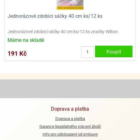
ooby-
rezové
oo
krajovačky
Jednorázové zdobicí sáčky 40 cm ks/12 ks
o
noušky
Jednorázové zdobicí sáčky 40 cm ks/12 ks značky Wilton.
pongeBoba
Máme na skladě
o
Koupit
191 Kč
noušky
ar
rs
ězdné
lky
o
noušky
per
Doprava a platba
rio
Doprava a platba
o
Garance bezplatného vrácení zboží
noušky
Info pro odstoupení od smlouvy
oulů