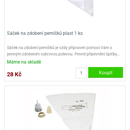
dlé
travin
ířata
ladící
o
reje
noušky
echové
krajovátka
áša
abičky
stliny
edvěd
Sáček na zdobení perníčků plast 1 ks
krajovátka
o
Sáček na zdobení perníčků je vždy připraven pomoci Vám s
noušky
prava
jemným zdobením cukrovou polevou. Pevné připevnění špičky…
dvídka
ú
krajovátka
Máme na skladě
Koupit
nnie-
dovy
28 Kč
e-
krajovátka
ooh
o
tatní
noušky
ady
ckey
krajovátek
ouse
tatní
nnie