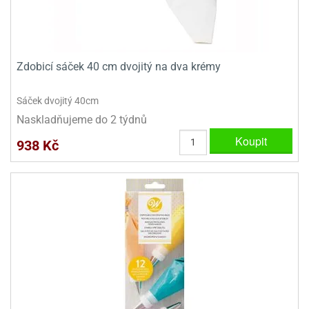
ady
o
krajovátek
noušky
imoňů
noce
nions
Zdobicí sáček 40 cm dvojitý na dva krémy
ady
krajovátek
o
Sáček dvojitý 40cm
noušky
likonoce
necraft
Naskladňujeme do 2 týdnů
Koupit
klápěcí
938 Kč
o
rmičky
noušky
y
krajovátka
tle
ony
ětynky,
o
blihy
noušky
incezen
krajovátka
sney
lká
o
rníky
noušky