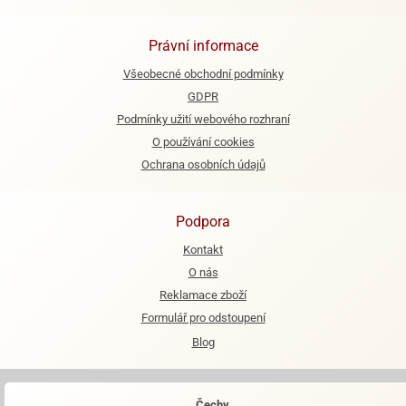
e
Právní informace
urfs
Všeobecné obchodní podmínky
o
GDPR
noušky
apkové
Podmínky užití webového rozhraní
troly
O používání cookies
Ochrana osobních údajů
aw
trol
Podpora
o
noušky
Kontakt
olls
O nás
Reklamace zboží
olové
Formulář pro odstoupení
Blog
Čechy