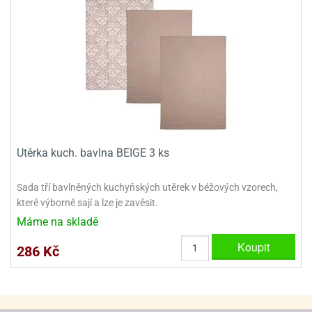
ady
o
krajovátek
noušky
imoňů
noce
nions
ady
krajovátek
o
noušky
likonoce
necraft
klápěcí
o
Utěrka kuch. bavlna BEIGE 3 ks
rmičky
noušky
y
krajovátka
tle
Sada tří bavlněných kuchyňských utěrek v béžových vzorech,
ony
které výborně sají a lze je zavěsit.
ětynky,
Máme na skladě
o
blihy
noušky
Koupit
286 Kč
incezen
krajovátka
sney
lká
o
rníky
noušky