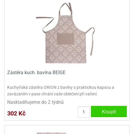
dlé
travin
ířata
ladící
o
reje
noušky
echové
krajovátka
áša
abičky
stliny
edvěd
krajovátka
o
noušky
prava
dvídka
ú
krajovátka
Zástěra kuch. bavlna BEIGE
nnie-
dovy
e-
krajovátka
ooh
Kuchyňská zástěra ORION z bavlny s praktickou kapsou a
zavázáním v pase chrání vaše oblečení při vaření.
o
tatní
Naskladňujeme do 2 týdnů
noušky
ady
ckey
Koupit
302 Kč
krajovátek
ouse
tatní
nnie