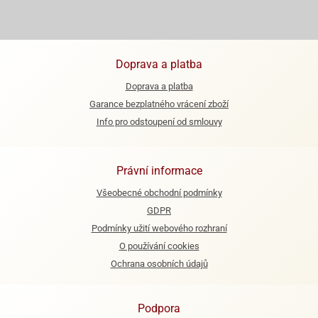
ooby-
rezové
oo
krajovačky
o
Doprava a platba
noušky
pongeBoba
Doprava a platba
Garance bezplatného vrácení zboží
o
noušky
Info pro odstoupení od smlouvy
ar
rs
Právní informace
ězdné
lky
Všeobecné obchodní podmínky
GDPR
o
Podmínky užití webového rozhraní
noušky
per
O používání cookies
rio
Ochrana osobních údajů
o
noušky
Podpora
oulů