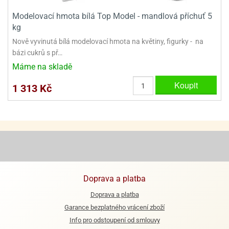
Modelovací hmota bílá Top Model - mandlová příchuť 5
e
kg
urfs
Nově vyvinutá bílá modelovací hmota na květiny, figurky - na
o
bázi cukrů s př…
noušky
Máme na skladě
apkové
troly
Koupit
1 313 Kč
aw
trol
o
noušky
olls
olové
Doprava a platba
Doprava a platba
Garance bezplatného vrácení zboží
Info pro odstoupení od smlouvy