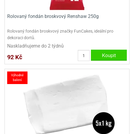
ooby-
rezové
oo
krajovačky
Rolovaný fondán broskvový Renshaw 250g
o
noušky
Rolovaný fondán broskvový značky FunCakes, ideální pro
pongeBoba
dekoraci dortů.
o
Naskladňujeme do 2 týdnů
noušky
Koupit
92 Kč
ar
rs
ězdné
Výhodné
lky
balení
o
noušky
per
rio
o
noušky
oulů