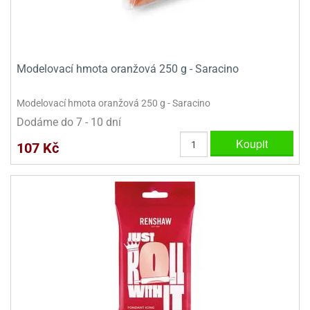
ady
o
krajovátek
noušky
imoňů
noce
nions
Modelovací hmota oranžová 250 g - Saracino
ady
krajovátek
o
Modelovací hmota oranžová 250 g - Saracino
noušky
likonoce
necraft
Dodáme do 7 - 10 dní
Koupit
klápěcí
o
107 Kč
rmičky
noušky
y
krajovátka
tle
ony
ětynky,
o
blihy
noušky
incezen
krajovátka
sney
lká
o
rníky
noušky