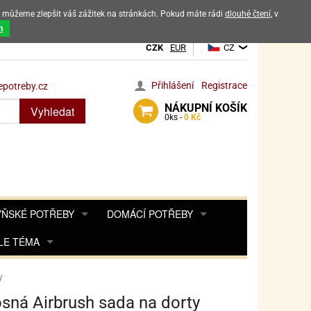
ak můžeme zlepšit váš zážitek na stránkách. Pokud máte rádi
dlouhé čtení
, v
dových výrobků
m
CZK
EUR
CZ
Přihlášení
Registrace
potreby.cz
NÁKUPNÍ
KOŠÍK
Vyhledat
0
ks -
0 Kč
ŇSKÉ POTŘEBY
DOMÁCÍ POTŘEBY
ŘENKY, KOŘENKY
LE TÉMA
DEKORACE DO BYTU
SAMOLEPKY NA 
TA, DESINFEKCE, OCHRANA
Y, POHÁDKY A HRY
PRO FANOUŠKY ANGRY BIRDS
DROBNOSTI DO DOMÁCNOSTI
y
OZENINY
TĚNÍ KÁVOVARŮ
PRO FANOUŠKY BARBIE
NAROZENINOVÉ SVÍČKY
KOŠÍKY
sná Airbrush sada na dorty