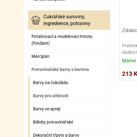
SURO
SUR
ŠLEH
ŠLE
Cukrářské suroviny,
ingredience, potraviny
ZMR
Zdobic
Potahovací a modelovací hmoty
ŽEL
(fondant)
Praktic
OSTA
OSTA
sladkých
Marcipán
Máme 
Potravinářské barvy a barviva
213 
Barvy na čokoládu
Barvy pro airbrush
Barvy ve spreji
Běloby potravinářské
Dekorační třpyty a barvy