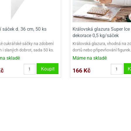
VINY NA DONUTY
OVINY NA DONUTY
POLEVA V PECKÁCH
GRILÁŠ (GRILIÁŽ)
VYKRAJOVÁTKA - VÁNOCE
AČKY A SMETANY
HAČKY A SMETANY
DRIP POLEVY
ZTUŽOVAČE ŠLEHAČKY
VYKRAJOVÁTKA - VELIKONOCE
ZLINY
ZMRZLINY
ROSTLINNÉ ŠLEHAČKY
VYKRAJOVÁTKA - ZVÍŘATA
í sáček d. 36 cm, 50 ks
Královská glazura Super Ice
dekorace 0,5 kg/sáček
ATINY
ŽELATINY
ŽIVOČIŠNÉ ŠLEHAČKY
VYKRAJOVÁTKA - ROSTLINY
ké cukrářské sáčky na zdobení
Královská glazura, vhodná na z
TNÍ CUKRÁŘSKÉ SUROVINY
TNÍ CUKRÁŘSKÉ SUROVINY
JEDLÉ CHLADÍCÍ SPREJE
VYKRAJOVÁTKA - DOPRAVA
 i slaných dobrot, sada 50 ks.
dortů nebo připevňování figurek
na skladě
Máme na skladě
VYKRAJOVÁTKA - BUDOVY
Koupit
K
Kč
166 Kč
VYKRAJOVÁTKA - OSTATNÍ
SADY VYKRAJOVÁTEK - OSTATNÍ
SADY VYKRAJOVÁTEK - VÁNOCE
SADY VYKRAJOVÁTEK - VELIKONOCE
VYKLÁPĚCÍ FORMIČKY
VYKRAJOVÁTKA - HNĚTYNKY, NA KO