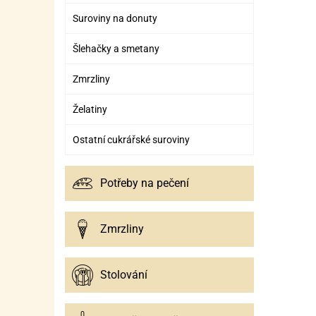
Suroviny na donuty
Šlehačky a smetany
Zmrzliny
Želatiny
Ostatní cukrářské suroviny
Potřeby na pečení
Zmrzliny
Stolování