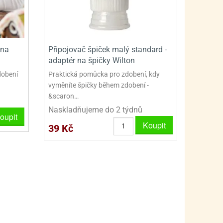
PRO FANOUŠKY ŠMOULŮ - THE SMURFS
SKLENĚNÉ DÓZY A LAHVE
PRO FANOUŠKY TLAPKOVÉ PATROLY - PAW PATRO
VAKUOVÉ UCHOVÁNÍ POTRAVIN
PRO FANOUŠKY TROLLS - TROLOVÉ
PLECHOVÉ KRABIČKY
 na
Připojovač špiček malý standard -
adaptér na špičky Wilton
dobení
Praktická pomůcka pro zdobení, kdy
.
vyměníte špičky během zdobení -
&scaron…
Naskladňujeme do 2 týdnů
oupit
Koupit
39 Kč
BLIHY