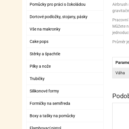
ZÁBAVNÉ HRAČKY, DOPLŇKY
VÝROBA SLIZU
BOXY A TAŠKY NA POMŮCKY
OTOČ
SILI
PŘEN
K
Airbrush
Pomůcky pro práci s čokoládou
gravitačn
ZÁBAVNÍ PYROTECHNIKA
FLAMBOVACÍ PISTOL
SEPA
KO
Dortové podložky, stojany, pásky
Pracovní 
MLÉČ
ML
Můžete n
Vše na makronky
jednoduch
MOUK
M
Cake pops
Průměr je
NÁPL
N
Stěrky a špachtle
OLEJ
Parame
Pilky a nože
OŘEC
O
Váha
Trubičky
OŘEC
O
Silikonové formy
Podob
PEKA
PEK
Formičky na semifreda
POLE
P
Boxy a tašky na pomůcky
PŘÍS
PŘÍS
Flambovací pistol