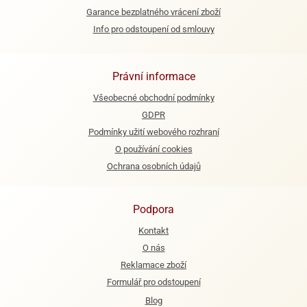
ooby-
Garance bezplatného vrácení zboží
rezové
oo
Info pro odstoupení od smlouvy
krajovačky
o
noušky
Právní informace
pongeBoba
Všeobecné obchodní podmínky
o
GDPR
noušky
ar
Podmínky užití webového rozhraní
rs
O používání cookies
Ochrana osobních údajů
ězdné
lky
Podpora
o
noušky
Kontakt
per
O nás
rio
Reklamace zboží
o
Formulář pro odstoupení
noušky
Blog
oulů