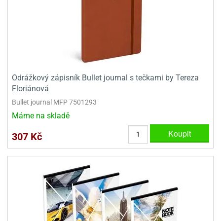
dlé
travin
ířata
ladící
o
reje
noušky
echové
krajovátka
áša
abičky
stliny
edvěd
krajovátka
o
Odrážkový zápisník Bullet journal s tečkami by Tereza
noušky
prava
Floriánová
dvídka
Bullet journal MFP 7501293
ú
krajovátka
Máme na skladě
nnie-
dovy
Koupit
e-
307 Kč
krajovátka
ooh
o
tatní
noušky
ady
ckey
krajovátek
ouse
tatní
nnie