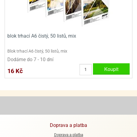
ady
o
krajovátek
noušky
imoňů
noce
nions
ady
blok trhací A6 čistý, 50 listů, mix
krajovátek
o
noušky
Blok trhací A6 čistý, 50 listů, mix
likonoce
necraft
Dodáme do 7 - 10 dní
klápěcí
o
Koupit
rmičky
noušky
16 Kč
y
krajovátka
tle
ony
ětynky,
o
blihy
noušky
incezen
krajovátka
sney
lká
Doprava a platba
o
Doprava a platba
rníky
noušky