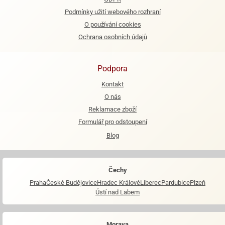
Podmínky užití webového rozhraní
e
O používání cookies
urfs
Ochrana osobních údajů
o
noušky
apkové
Podpora
troly
Kontakt
aw
O nás
trol
Reklamace zboží
Formulář pro odstoupení
o
noušky
Blog
olls
olové
Čechy
Praha
České Budějovice
Hradec Králové
Liberec
Pardubice
Plzeň
Ústí nad Labem
Morava