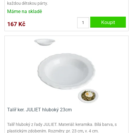
každou dětskou párty.
ady
o
krajovátek
noušky
Máme na skladě
imoňů
Koupit
noce
167 Kč
nions
ady
krajovátek
o
noušky
likonoce
necraft
klápěcí
o
rmičky
noušky
y
krajovátka
tle
ony
ětynky,
o
blihy
noušky
incezen
Talíř ker. JULIET hluboký 23cm
krajovátka
sney
lká
Talíř hluboký z řady JULIET. Materiál: keramika. Bílá barva, s
o
rníky
plastickým zdobením. Rozměry: pr. 23 cm, v. 4 cm.
noušky