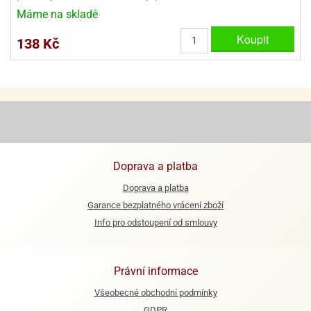
ooby-
Máme na skladě
rezové
oo
krajovačky
Koupit
138 Kč
o
noušky
pongeBoba
o
noušky
ar
rs
Doprava a platba
ězdné
lky
Doprava a platba
Garance bezplatného vrácení zboží
o
Info pro odstoupení od smlouvy
noušky
per
rio
Právní informace
o
Všeobecné obchodní podmínky
noušky
oulů
GDPR