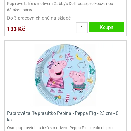
dlé
Papírové talíře s motivem Gabby's Dollhouse pro kouzelnou
travin
ířata
ladící
o
dětskou párty.
reje
noušky
echové
krajovátka
Do 3 pracovních dnů na skladě
áša
abičky
Koupit
133 Kč
stliny
edvěd
krajovátka
o
noušky
prava
dvídka
ú
krajovátka
nnie-
dovy
e-
krajovátka
ooh
o
tatní
noušky
ady
ckey
krajovátek
ouse
Papírové talíře prasátko Pepina - Peppa Pig - 23 cm - 8
ks
tatní
nnie
Osm papírových talířků s motivem Peppa Pig, idealních pro