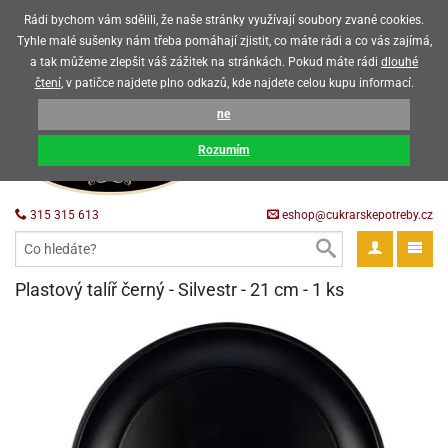
Upozorňujeme zákazníky, že v horkých letních měsících máme omezený
Rádi bychom vám sdělili, že naše stránky využívají soubory zvané cookies.
prodej čokoládových výrobků
Tyhle malé sušenky nám třeba pomáhají zjistit, co máte rádi a co vás zajímá,
a tak můžeme zlepšit váš zážitek na stránkách. Pokud máte rádi
dlouhé
CZK
EUR
CZ
čtení
, v patičce najdete plno odkazů, kde najdete celou kupu informací.
KOŠÍK
ne
0 Kč
pět
Rozumím
krářské
pět
třeby
315 315 613
eshop@cukrarskepotreby.cz
roviny
pět
gredience
pět
tahovací
pět
a
krářské
pět
gredience
čení
Plastový talíř černý - Silvestr - 21 cm - 1 ks
můcky
delovací
tahovací
tahovací
krářské
pět
oty
bovky
omůcky
pět
omůcky
ondant)
delovací
delovací
a
rtové
pět
oty
pět
obení
eceda
omůcky
oty
rcipán
ůl
pět
rmy
ondant)
ondant)
chyňské
rtové
korace
pět
pět
sla
obení
travinářské
čka
pět
rma
tahovací
rcipán
třeby
rmy
rcipán
rvy
nčí
oty
gurky
mácí
oristické
ičky
korace