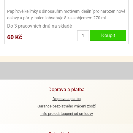
ooby-
rezové
oo
Papírové kelímky s dinosauřím motivem ideální pro narozeninové
krajovačky
oslavy a párty, balení obsahuje 8 ks s objemem 270 ml.
o
Do 3 pracovních dnů na skladě
noušky
pongeBoba
Koupit
60 Kč
o
noušky
ar
rs
ězdné
lky
Doprava a platba
o
noušky
Doprava a platba
per
Garance bezplatného vrácení zboží
rio
Info pro odstoupení od smlouvy
o
noušky
oulů