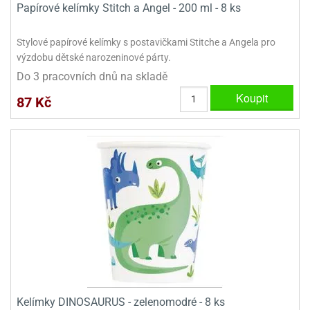
Papírové kelímky Stitch a Angel - 200 ml - 8 ks
ady
o
krajovátek
noušky
imoňů
Stylové papírové kelímky s postavičkami Stitche a Angela pro
noce
výzdobu dětské narozeninové párty.
nions
Do 3 pracovních dnů na skladě
ady
krajovátek
o
Koupit
87 Kč
noušky
likonoce
necraft
klápěcí
o
rmičky
noušky
y
krajovátka
tle
ony
ětynky,
o
blihy
noušky
incezen
krajovátka
sney
lká
o
Kelímky DINOSAURUS - zelenomodré - 8 ks
rníky
noušky