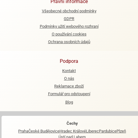
Právní informace
e
Všeobecné obchodní podmínky
urfs
GDPR
Podmínky užití webového rozhraní
o
O používání cookies
noušky
apkové
Ochrana osobních údajů
troly
aw
Podpora
trol
Kontakt
o
O nás
noušky
Reklamace zboží
olls
Formulář pro odstoupení
olové
Blog
Čechy
Praha
České Budějovice
Hradec Králové
Liberec
Pardubice
Plzeň
Ústí nad Labem