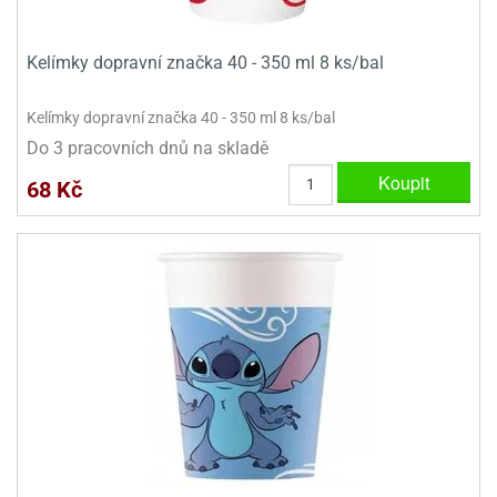
dlé
travin
ířata
ladící
o
reje
noušky
echové
Kelímky dopravní značka 40 - 350 ml 8 ks/bal
krajovátka
áša
abičky
stliny
Kelímky dopravní značka 40 - 350 ml 8 ks/bal
edvěd
Do 3 pracovních dnů na skladě
krajovátka
o
Koupit
68 Kč
noušky
prava
dvídka
ú
krajovátka
nnie-
dovy
e-
krajovátka
ooh
o
tatní
noušky
ady
ckey
krajovátek
ouse
tatní
nnie