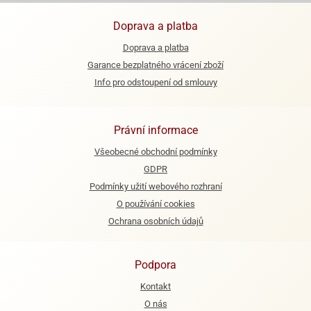
e
Doprava a platba
urfs
Doprava a platba
o
Garance bezplatného vrácení zboží
noušky
Info pro odstoupení od smlouvy
apkové
troly
Právní informace
aw
trol
Všeobecné obchodní podmínky
GDPR
o
noušky
Podmínky užití webového rozhraní
olls
O používání cookies
Ochrana osobních údajů
olové
Podpora
Kontakt
O nás