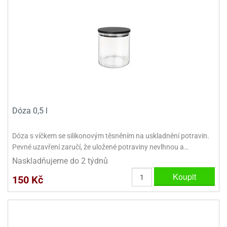
dlé
travin
ířata
ladící
o
reje
noušky
echové
krajovátka
áša
abičky
stliny
edvěd
krajovátka
o
noušky
prava
dvídka
ú
krajovátka
Dóza 0,5 l
nnie-
dovy
Dóza s víčkem se silikonovým těsněním na uskladnění potravin.
e-
krajovátka
ooh
Pevné uzavření zaručí, že uložené potraviny nevlhnou a…
Naskladňujeme do 2 týdnů
o
tatní
Koupit
noušky
150 Kč
ady
ckey
krajovátek
ouse
tatní
nnie