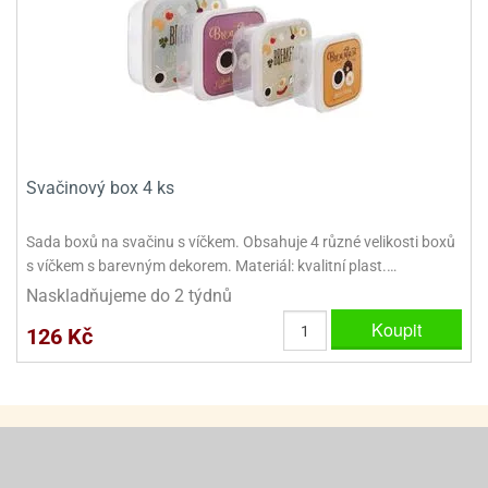
ooby-
rezové
oo
krajovačky
o
noušky
pongeBoba
o
noušky
Svačinový box 4 ks
ar
rs
Sada boxů na svačinu s víčkem. Obsahuje 4 různé velikosti boxů
s víčkem s barevným dekorem. Materiál: kvalitní plast.…
ězdné
lky
Naskladňujeme do 2 týdnů
Koupit
126 Kč
o
noušky
per
rio
o
noušky
oulů