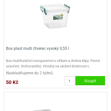
ady
o
krajovátek
noušky
imoňů
noce
nions
ady
krajovátek
o
noušky
likonoce
necraft
Box plast multi čtverec vysoký 0,55 l
klápěcí
o
rmičky
noušky
Box multifunkční transparentní s víčkem a dvěma klipy. Pevné
y
krajovátka
uzavření. Stohovatelný. Vhodný na uložení drobností v…
tle
ony
Naskladňujeme do 2 týdnů
ětynky,
Koupit
o
50 Kč
blihy
noušky
incezen
krajovátka
sney
lká
o
rníky
noušky