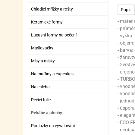
ZÁBAVNÉ HRAČKY, DOPLŇKY
VÝROBA SLIZU
BOXY A TAŠKY NA POMŮCKY
OTOČ
SILI
PŘEN
K
Chladicí mřížky a rošty
Popis
ZÁBAVNÍ PYROTECHNIKA
FLAMBOVACÍ PISTOL
SEPA
KO
- mater
Keramické formy
MLÉČ
ML
- průmě
Luxusní formy na pečení
- výška:
MOUK
M
- objem: 
Mašlovačky
- barva:
NÁPL
N
- žáruvz
Mísy a misky
OLEJ
- 3vrst
- ergon
Na muffiny a cupcakes
OŘEC
O
- TURBO
- vhodné
Na chleba
OŘEC
O
- vhodn
PEKA
PEK
Pečící folie
- jednod
- úspora
POLE
P
Pekáče a plechy
- elegan
- ECO F
PŘÍS
PŘÍS
Podložky na vyvalování
- neobs