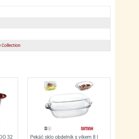
PRO FANOUŠKY ŠMOULŮ - THE SMURFS
SKLENĚNÉ DÓZY A LAHVE
PRO FANOUŠKY TLAPKOVÉ PATROLY - PAW PATRO
VAKUOVÉ UCHOVÁNÍ POTRAVIN
PRO FANOUŠKY TROLLS - TROLOVÉ
PLECHOVÉ KRABIČKY
 Collection
IDO 32
Pekáč sklo obdelník s víkem 8 l
BLIHY