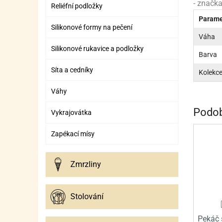
SURO
SUR
- značka
Reliéfní podložky
Parame
ŠLEH
ŠLE
Silikonové formy na pečení
Váha
ZMR
Silikonové rukavice a podložky
Barva
ŽEL
Síta a cedníky
Kolekc
OSTA
OSTA
Váhy
Podob
Vykrajovátka
Zapékací mísy
Zmrzliny
Stolování
Pekáč 