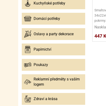
Kuchyňské potřeby
Smaltov
34x22x6
Domácí potřeby
pokrmy
Naskla
Oslavy a party dekorace
447 
Papírnictví
Poukazy
Reklamní předměty s vaším
logem
Zdraví a krása