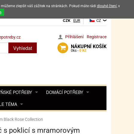
ak můžeme zlepšit váš zážitek na stránkách. Pokud máte rádi
dlouhé čtení
, v
dových výrobků
m
CZK
EUR
CZ
Přihlášení
Registrace
potreby.cz
NÁKUPNÍ
KOŠÍK
Vyhledat
0
ks -
0 Kč
ŇSKÉ POTŘEBY
DOMÁCÍ POTŘEBY
ŘENKY, KOŘENKY
LE TÉMA
DEKORACE DO BYTU
SAMOLEPKY NA 
TA, DESINFEKCE, OCHRANA
Y, POHÁDKY A HRY
PRO FANOUŠKY ANGRY BIRDS
DROBNOSTI DO DOMÁCNOSTI
 Black Rose Collection
OZENINY
TĚNÍ KÁVOVARŮ
PRO FANOUŠKY BARBIE
NAROZENINOVÉ SVÍČKY
KOŠÍKY
 s poklicí s mramorovým