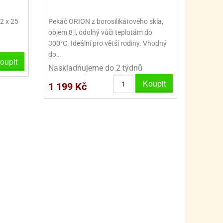
32 x 25
Pekáč ORION z borosilikátového skla,
objem 8 l, odolný vůči teplotám do
300°C. Ideální pro větší rodiny. Vhodný
do…
oupit
Naskladňujeme do 2 týdnů
Koupit
1 199 Kč