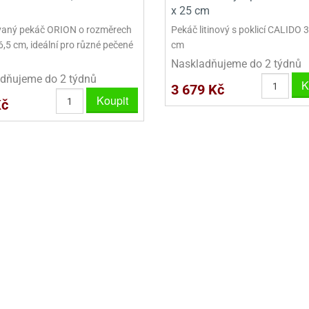
x 25 cm
VYKRAJOVÁTKA VELKÁ NA PERNÍKY
aný pekáč ORION o rozměrech
Pekáč litinový s poklicí CALIDO 
,5 cm, ideální pro různé pečené
cm
NEREZOVÉ VYKRAJOVAČKY
.
Naskladňujeme do 2 týdnů
dňujeme do 2 týdnů
K
3 679 Kč
Koupit
Kč