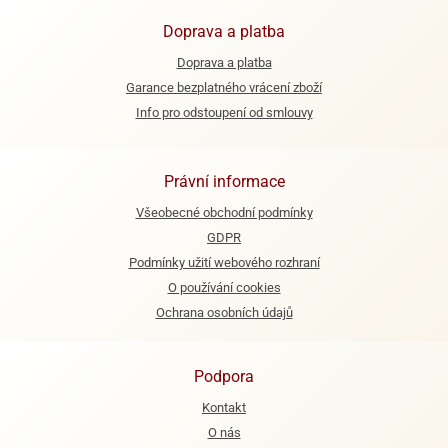
ooby-
rezové
Doprava a platba
oo
krajovačky
Doprava a platba
o
Garance bezplatného vrácení zboží
noušky
pongeBoba
Info pro odstoupení od smlouvy
o
noušky
Právní informace
ar
rs
Všeobecné obchodní podmínky
GDPR
ězdné
Podmínky užití webového rozhraní
lky
O používání cookies
o
Ochrana osobních údajů
noušky
per
rio
Podpora
o
Kontakt
noušky
O nás
oulů