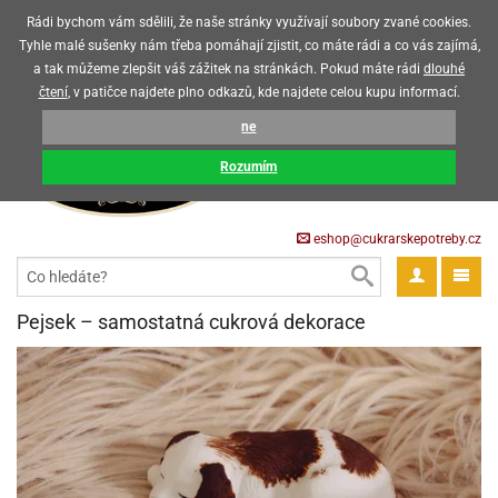
Upozorňujeme zákazníky, že v horkých letních měsících máme omezený
Rádi bychom vám sdělili, že naše stránky využívají soubory zvané cookies.
prodej čokoládových výrobků
Tyhle malé sušenky nám třeba pomáhají zjistit, co máte rádi a co vás zajímá,
a tak můžeme zlepšit váš zážitek na stránkách. Pokud máte rádi
dlouhé
CZK
EUR
CZ
čtení
, v patičce najdete plno odkazů, kde najdete celou kupu informací.
KOŠÍK
ne
0 Kč
pět
Rozumím
krářské
pět
třeby
eshop@cukrarskepotreby.cz
roviny
pět
gredience
pět
tahovací
pět
a
krářské
pět
gredience
čení
Pejsek – samostatná cukrová dekorace
můcky
delovací
tahovací
tahovací
krářské
pět
oty
bovky
omůcky
pět
omůcky
ondant)
delovací
delovací
a
rtové
pět
oty
pět
obení
eceda
omůcky
oty
rcipán
ůl
pět
rmy
ondant)
ondant)
chyňské
rtové
korace
pět
pět
sla
obení
travinářské
čka
pět
rma
tahovací
rcipán
třeby
rmy
rcipán
rvy
nčí
oty
gurky
mácí
oristické
ičky
korace