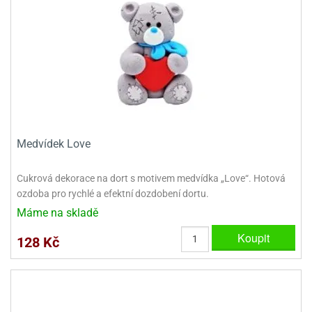
dlé
travin
ířata
ladící
o
reje
noušky
echové
krajovátka
áša
abičky
stliny
edvěd
krajovátka
o
noušky
prava
dvídka
Medvídek Love
ú
krajovátka
nnie-
dovy
Cukrová dekorace na dort s motivem medvídka „Love“. Hotová
e-
ozdoba pro rychlé a efektní dozdobení dortu.
krajovátka
ooh
Máme na skladě
o
tatní
Koupit
128 Kč
noušky
ady
ckey
krajovátek
ouse
tatní
nnie