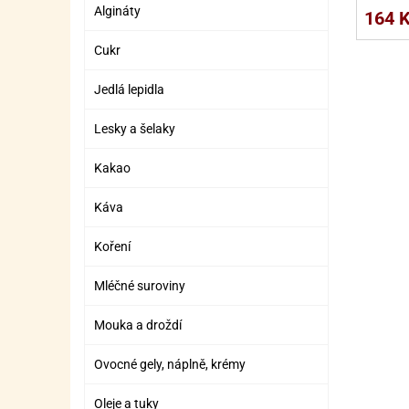
SURO
SUR
Algináty
164 
ŠLEH
ŠLE
Cukr
ZMR
Jedlá lepidla
ŽEL
Lesky a šelaky
OSTA
OSTA
Kakao
Káva
Koření
Mléčné suroviny
Mouka a droždí
Ovocné gely, náplně, krémy
Oleje a tuky