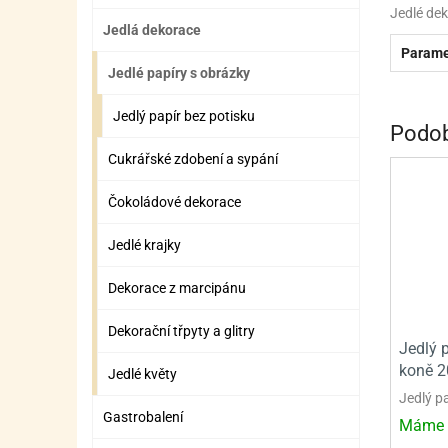
ZÁBAVNÉ HRAČKY, DOPLŇKY
VÝROBA SLIZU
BOXY A TAŠKY NA POMŮCKY
OTOČ
SILI
PŘEN
K
Jedlé dek
Jedlá dekorace
ZÁBAVNÍ PYROTECHNIKA
FLAMBOVACÍ PISTOL
SEPA
KO
Parame
Jedlé papíry s obrázky
MLÉČ
ML
Jedlý papír bez potisku
Podob
MOUK
M
Cukrářské zdobení a sypání
NÁPL
N
Čokoládové dekorace
OLEJ
Jedlé krajky
OŘEC
O
Dekorace z marcipánu
OŘEC
O
PEKA
PEK
Dekorační třpyty a glitry
Jedlý 
koně 2
POLE
P
Jedlé květy
Jedlý p
PŘÍS
PŘÍS
Gastrobalení
Máme 