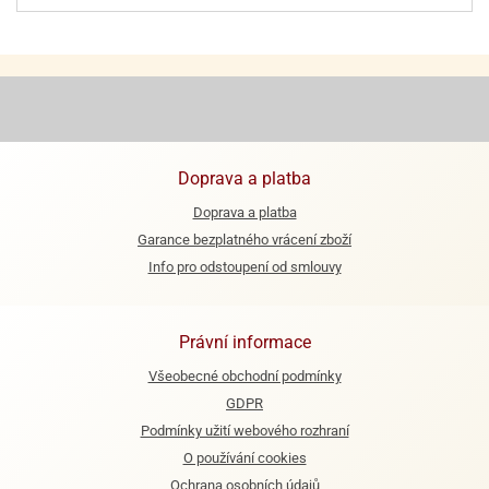
ooby-
rezové
oo
krajovačky
o
noušky
pongeBoba
o
Doprava a platba
noušky
ar
Doprava a platba
rs
Garance bezplatného vrácení zboží
Info pro odstoupení od smlouvy
ězdné
lky
o
Právní informace
noušky
per
Všeobecné obchodní podmínky
rio
GDPR
Podmínky užití webového rozhraní
o
O používání cookies
noušky
oulů
Ochrana osobních údajů