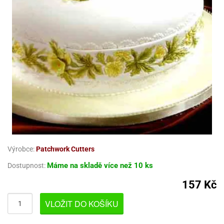
pět
ámky
rcipánové
travinářské
bet
ondant)
křenky,
rtové
třeby
travinářské
třeby
rviva
gurky
rvy
řenky
rmy
ezírovací
rty
rvy
gurky
rtové
lavy
rmy
revné
pět
korace
adítka,
čky
pět
ěsi
ojany
rcipán
dnorázové
oty
rviva
stota,
nem
bajská
hličky
rviva
rty
py
sinfekce,
pírnictví
koláda
tu
običky
korace
nky
ípravky
rmy
moty
delování
rvy
hrana
rtové
stice
měsi
krové
rky
licí
rmy
omůcky
pět
obnosti
ětečky
korace
tu
koláda
lenice
pět
láč
delování
tahování
koládu
štění
pír
ajky
o
ípravky
lení
rtů
vovarů
fky
obení
áci
mácnosti
gurky
omůcky
molepky
dnorázové
rků
koládové
rmy
moty
rvy
koláda
rky
ty
rníčků
koláda
tské
o
límky
robky
koládové
revný
o
ndue
D
šíky
koládou
áci
lónky
ď
přilnavým
rcipán
rbrush
koládové
dy
revné
rmy
impovací
pět
gurky
koládové
dnorázové
hucovací
um
vrchem
robky
píry
upelna
eště
rtové
pět
todoplňky
robky
koládou
ířky
sty
sty
rvy
nce
pět
čení
dložky,
dle
rození
ladicí
lá
áře
hranné
ětiny
ojany,
rlandy
ma
hucovací
těte
iskovací
rtové
řenky,
válené
ísady
ížky
reji
koláda
ndlíky
nce
Výrobce:
Patchwork Cutters
sky
rty
sky
sty
dložky,
křenky
oty
pisníky
stliny
l
lmy,
gurky
pět
rukturální
ojany,
krářské
Máme na skladě
více než 10 ks
Dostupnost:
loby
éčná
ladicí
šty
tě
ndlíky
suvné
e
rty
hádky
ortovní
rty
ísady
ie
sky
azury,
amžitému
travinářské
koláda
ožky
ihy
ti
dské
rmy
rousky
lmy,
157 Kč
yal
ramické
užití
nce
yzu
lo
lium
gurky
kronky
y
krářské
ormy
laté
hádky
korační
mavá
ing
chyňské
eslení
rmy
pět
rez
atební
ostírání
azury,
dložky
VLOŽIT DO KOŠÍKU
pyty
koláda
činí
lid
ni
ke
lónky
rozeniny
pět
yal
alinky
y
dlá
pět
xusní
aní
klice
eslení
mácnosti
pichovačky
encily
ps
íbory
nipodložky
ing
uby