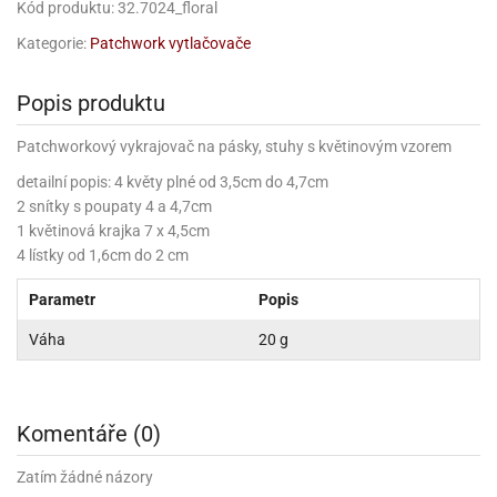
korace
chyňský
rmy
rvy
Kód produktu: 32.7024_floral
nfety
rození
o
rozeniny
nbóny
koláda
til
pírové
dlá
kladnění
iskovačky
nce
aní
ěrky
ojany
minka
blony
dlá
zerty
noušky
strobalení
šlovačky
lové
ůžová)
Kategorie:
Patchwork vytlačovače
rousky
korace
eativní
rozeninové
korace
ansfer
gry
chyňské
rvy,
ňky
tchwork
akový
dlé
oření
atba
uhy
achtle
ffiny
vercové
íčky
gináty
ie
rds
sy
gát
hy
nály
lovky
dlý
tlačovače
nec
rvy
Popis produktu
strobalení
dložky
pír
ta
sky
rty
lky
rusy
fóny
kr
o
koládové
uskáčky
koládu
sky
dlé
uzdra
délka
stelky
o
gináty
astové
noušky
Patchworkový vykrajovač na pásky, stuhy s květinovým vzorem
levy
xy
krářské
kuskové
stýmy
lky
íčky
že
dlá
dložky
mperování
rbie
a
peckovávače
pět
žky
lečky
dnostranné
obení
xky
hárky
detailní popis: 4 květy plné od 3,5cm do 4,7cm
kr
pidla
oko
kolády
ffiny
rozeninové
rty
pět
ubičky
rty,
parační
2 snítky s poupaty 4 a 4,7cm
o
ansfer
sy
dlé
a
lky
pání
etce
líře
íčky
o
dlá
sky
rozeninové
ata
koládové
1 květinová krajka 7 x 4,5cm
noušky
ie
pcakes
xy
ffiny
likonové
uky
pět
pidla
rozeninové
íčky
rpusy
rs
4 lístky od 1,6cm do 2 cm
sky
pichovače
oustranné
koládové
lování
ňaty
rmy
ajky
íčky
laky
chucené
uta)
a
pět
korace
pcakes
bileum
sky
pichy
d
likonové
kolády
ýnky,
lotovary
leba
talické
Parametr
Popis
opisky
zvánky
rmičky
rtové
kao
rty
rmy
o
rojky
dlé
dlé
krářské
a
lentýn
laky
íčky
rt
pírové
šíčky
noušky
Váha
20 g
čící
levy
rvy
ajky
šíčky
leba
ra
lavy
mifreda
va
likonové
slice
dobí
pět
rtnite
ie
likonoce
akao
até
ojany
rmičky
rkové
nbóny
áškové
korace
ormy
stěry
bavné
čení
pět
xy
pět
ření
rtové
korace
poje
pět
o
káče
koládky
dobí
noce
pět
ačky,
áva
ntány
rty
delování
noušky
alinky
achové
rcipánu
Komentáře (0)
ormy
léb
lování
plňky
éčné
šky
bavné
oxy
že
áty
pět
ozen
echy
čka,
poje
lloween
rvy
ření
noce
roviny
ačky,
rtové
likonové
edové
korační
ámky
atky
bavní
ffiny
Zatím žádné názory
můcky
plňky
ířecí
sky
rmy
šky
rcování
dložky
lenice
ože
dba
álovství)
ametový
pyty
éčné