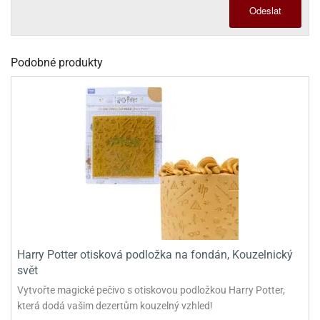
sy
levy
Odeslat
ládání
pět
že
D
ísady
pět
dnorožci
azé
travin
krajovátka
azé
žáky
ládání
o
hucovadla
cadlové
ísady
vařování
travin
krajovátka
Podobné produkty
ísady
noušky
levy
rabky
roviny
miksů
hucovadla
nzervace
křenky
neček
hucovadla
kové
rvel,
vírací
nuty
levy
travinářské
C
že
řenky
tradiční
roviny
oma
mics
krajovátka
ehačky
pět
leva
dlonosiče
nuty
iláš
o
krajovátka
etany
ckách
iliáž)
ehačky
noušky
astové
asická
ehačky
raculous
xy
rzliny
ip
etany
dybug
krajovátka
etany
levy
zy
latiny
užovače
o
noce
rzliny
ehačky
noušky
leněné
tatní
pět
tečka
zy
krajovátka
latiny
Harry Potter otisková podložka na fondán, Kouzelnický
krářské
stlinné
svět
roviny
tatní
ehačky
o
hve
likonoce
tatní
krářské
noušky
Vytvořte magické pečivo s otiskovou podložkou Harry Potter,
krářské
vočišné
roviny
O.L.
kuové
krajovátka
která dodá vašim dezertům kouzelný vzhled!
roviny
ehačky
rprise!
hování