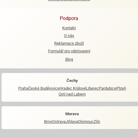
e
urfs
Podpora
o
Kontakt
noušky
O nás
apkové
Reklamace zboží
troly
Formulář pro odstoupení
aw
Blog
trol
o
Čechy
noušky
Praha
České Budějovice
Hradec Králové
Liberec
Pardubice
Plzeň
olls
Ústí nad Labem
olové
Morava
Brno
Ostrava
Jihlava
Olomouc
Zlín