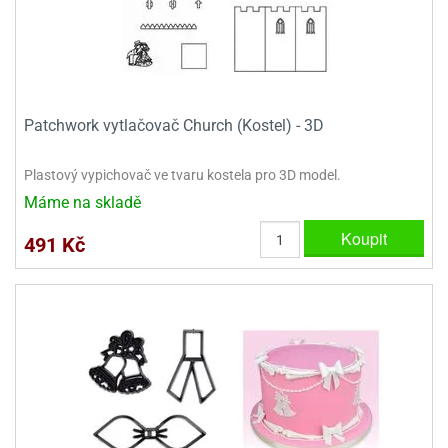
ady
o
krajovátek
noušky
imoňů
noce
nions
ady
Patchwork vytlačovač Church (Kostel) - 3D
krajovátek
o
noušky
likonoce
necraft
Plastový vypichovač ve tvaru kostela pro 3D model.
Máme na skladě
klápěcí
o
rmičky
noušky
Koupit
491 Kč
y
krajovátka
tle
ony
ětynky,
o
blihy
noušky
incezen
krajovátka
sney
lká
o
rníky
noušky