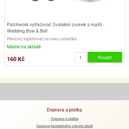
ooby-
rezové
oo
krajovačky
o
Patchwork vytlačovač Svatební zvonek s mašlí -
noušky
Wedding Bow & Bell
pongeBoba
Plastový vypichovač ve tvaru zvonečků.
o
Máme na skladě
noušky
ar
Koupit
160 Kč
rs
ězdné
lky
o
noušky
per
rio
Doprava a platba
o
Doprava a platba
noušky
Garance bezplatného vrácení zboží
oulů