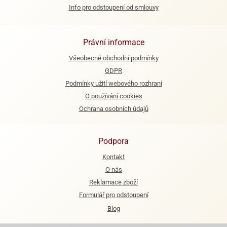
Info pro odstoupení od smlouvy
e
urfs
Právní informace
o
noušky
Všeobecné obchodní podmínky
apkové
GDPR
troly
Podmínky užití webového rozhraní
O používání cookies
aw
trol
Ochrana osobních údajů
o
noušky
Podpora
olls
Kontakt
olové
O nás
Reklamace zboží
Formulář pro odstoupení
Blog