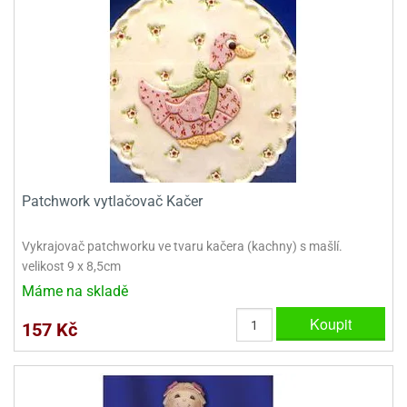
ady
o
krajovátek
noušky
imoňů
noce
nions
ady
krajovátek
o
noušky
likonoce
necraft
klápěcí
o
Patchwork vytlačovač Kačer
rmičky
noušky
y
krajovátka
tle
Vykrajovač patchworku ve tvaru kačera (kachny) s mašlí.
ony
velikost 9 x 8,5cm
ětynky,
Máme na skladě
o
blihy
noušky
Koupit
157 Kč
incezen
krajovátka
sney
lká
o
rníky
noušky