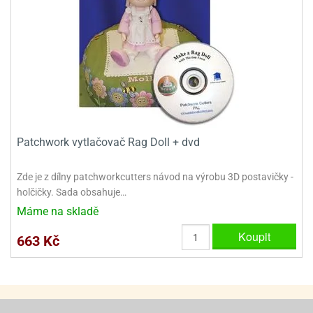
ooby-
rezové
oo
krajovačky
o
noušky
pongeBoba
o
noušky
ar
Patchwork vytlačovač Rag Doll + dvd
rs
ězdné
Zde je z dílny patchworkcutters návod na výrobu 3D postavičky -
lky
holčičky. Sada obsahuje…
Máme na skladě
o
noušky
Koupit
663 Kč
per
rio
o
noušky
oulů