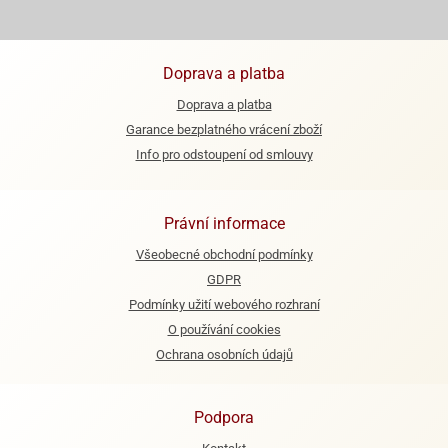
e
urfs
Doprava a platba
o
Doprava a platba
noušky
Garance bezplatného vrácení zboží
apkové
troly
Info pro odstoupení od smlouvy
aw
trol
Právní informace
o
Všeobecné obchodní podmínky
noušky
GDPR
olls
Podmínky užití webového rozhraní
olové
O používání cookies
Ochrana osobních údajů
Podpora