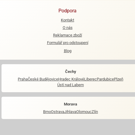
Podpora
Kontakt
O nás
Reklamace zboží
Formulář pro odstoupení
Blog
Čechy
Praha
České Budějovice
Hradec Králové
Liberec
Pardubice
Plzeň
Ústí nad Labem
Morava
Brno
Ostrava
Jihlava
Olomouc
Zlín