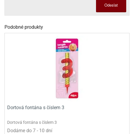
dlé
Odeslat
travin
ířata
ladící
o
reje
noušky
echové
krajovátka
áša
abičky
Podobné produkty
stliny
edvěd
krajovátka
o
noušky
prava
dvídka
ú
krajovátka
nnie-
dovy
e-
krajovátka
ooh
o
tatní
noušky
Dortová fontána s číslem 3
ady
ckey
krajovátek
ouse
Dortová fontána s číslem 3
tatní
nnie
Dodáme do 7 - 10 dní