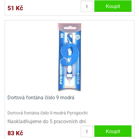
ady
o
Koupit
51 Kč
krajovátek
noušky
imoňů
noce
nions
ady
krajovátek
o
noušky
likonoce
necraft
klápěcí
o
rmičky
noušky
y
krajovátka
tle
ony
ětynky,
Dortová fontána číslo 9 modrá
o
blihy
noušky
Dortová fontána číslo 9 modrá Pyrogiochi
incezen
krajovátka
sney
Naskladňujeme do 5 pracovních dní
lká
Koupit
o
83 Kč
rníky
noušky