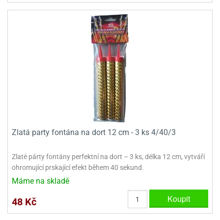
ooby-
rezové
oo
krajovačky
o
noušky
pongeBoba
o
noušky
ar
rs
ězdné
Zlatá party fontána na dort 12 cm - 3 ks 4/40/3
lky
o
Zlaté párty fontány perfektní na dort – 3 ks, délka 12 cm, vytváří
noušky
ohromující prskající efekt během 40 sekund.
per
rio
Máme na skladě
Koupit
o
48 Kč
noušky
oulů