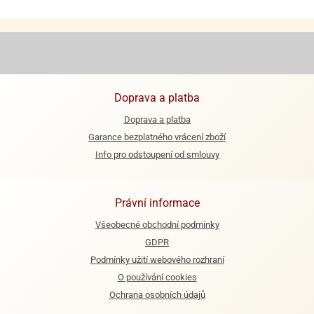
e
urfs
o
noušky
apkové
Doprava a platba
troly
Doprava a platba
aw
Garance bezplatného vrácení zboží
trol
Info pro odstoupení od smlouvy
o
noušky
olls
Právní informace
Všeobecné obchodní podmínky
olové
GDPR
Podmínky užití webového rozhraní
O používání cookies
Ochrana osobních údajů