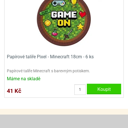
ady
o
krajovátek
noušky
imoňů
noce
nions
ady
krajovátek
o
noušky
likonoce
necraft
Papírové talíře Pixel - Minecraft 18cm - 6 ks
klápěcí
o
rmičky
noušky
y
Papírové talíře Minecraft s barevným potiskem.
krajovátka
tle
Máme na skladě
ony
ětynky,
Koupit
41 Kč
o
blihy
noušky
incezen
krajovátka
sney
lká
o
rníky
noušky