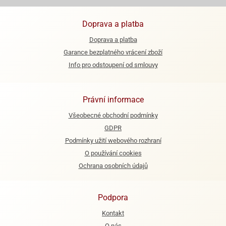
ooby-
rezové
oo
Doprava a platba
krajovačky
o
Doprava a platba
noušky
Garance bezplatného vrácení zboží
pongeBoba
Info pro odstoupení od smlouvy
o
noušky
ar
Právní informace
rs
Všeobecné obchodní podmínky
ězdné
GDPR
lky
Podmínky užití webového rozhraní
O používání cookies
o
noušky
Ochrana osobních údajů
per
rio
Podpora
o
noušky
Kontakt
oulů
O nás