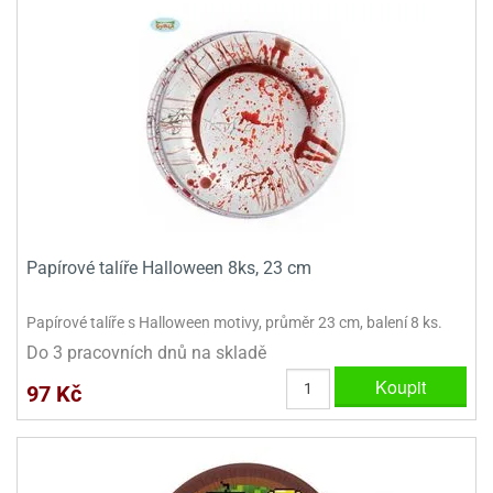
dlé
travin
ířata
ladící
o
reje
noušky
echové
krajovátka
áša
abičky
stliny
edvěd
krajovátka
o
noušky
prava
dvídka
ú
krajovátka
Papírové talíře Halloween 8ks, 23 cm
nnie-
dovy
e-
krajovátka
ooh
Papírové talíře s Halloween motivy, průměr 23 cm, balení 8 ks.
Do 3 pracovních dnů na skladě
o
tatní
noušky
Koupit
97 Kč
ady
ckey
krajovátek
ouse
tatní
nnie