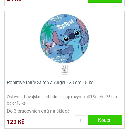
ady
o
krajovátek
noušky
imoňů
noce
nions
ady
krajovátek
o
noušky
likonoce
necraft
klápěcí
o
rmičky
noušky
y
krajovátka
tle
Papírové talíře Stitch a Angel - 23 cm - 8 ks
ony
ětynky,
o
Oslavte s havajskou pohodou s papírovými talíři Stitch - 23 cm,
blihy
noušky
balení 8 ks.
incezen
krajovátka
Do 3 pracovních dnů na skladě
sney
lká
Koupit
129 Kč
o
rníky
noušky