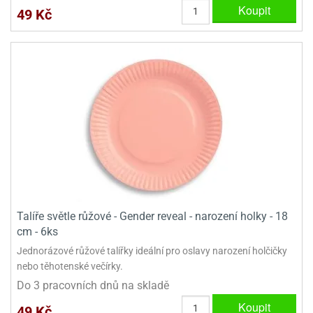
dlé
Koupit
travin
49 Kč
ířata
ladící
o
reje
noušky
echové
krajovátka
áša
abičky
stliny
edvěd
krajovátka
o
noušky
prava
dvídka
ú
krajovátka
nnie-
dovy
e-
krajovátka
ooh
Talíře světle růžové - Gender reveal - narození holky - 18
o
tatní
cm - 6ks
noušky
Jednorázové růžové talířky ideální pro oslavy narození holčičky
ady
ckey
nebo těhotenské večírky.
krajovátek
ouse
Do 3 pracovních dnů na skladě
tatní
nnie
Koupit
49 Kč