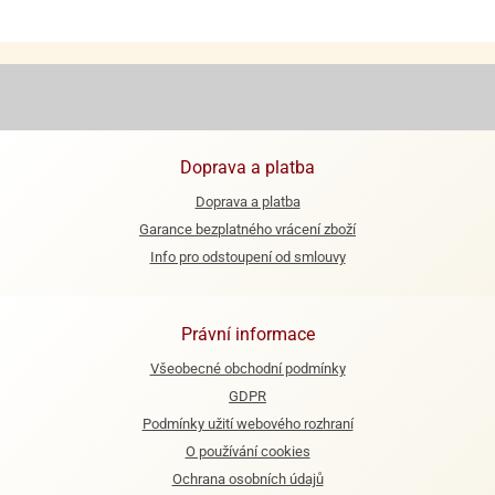
ooby-
rezové
oo
krajovačky
o
noušky
pongeBoba
o
Doprava a platba
noušky
Doprava a platba
ar
rs
Garance bezplatného vrácení zboží
Info pro odstoupení od smlouvy
ězdné
lky
Právní informace
o
noušky
Všeobecné obchodní podmínky
per
GDPR
rio
Podmínky užití webového rozhraní
o
O používání cookies
noušky
Ochrana osobních údajů
oulů