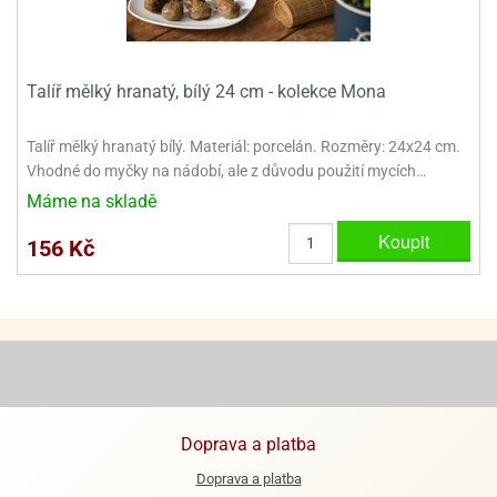
ooby-
rezové
oo
krajovačky
o
Talíř mělký hranatý, bílý 24 cm - kolekce Mona
noušky
pongeBoba
Talíř mělký hranatý bílý. Materiál: porcelán. Rozměry: 24x24 cm.
o
Vhodné do myčky na nádobí, ale z důvodu použití mycích…
noušky
Máme na skladě
ar
rs
Koupit
156 Kč
ězdné
lky
o
noušky
per
rio
Doprava a platba
o
noušky
Doprava a platba
oulů