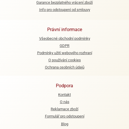
Garance bezplatného vrácení zboží
e
Info pro odstoupení od smlouvy
urfs
o
Právní informace
noušky
apkové
Všeobecné obchodní podmínky
troly
GDPR
Podmínky užití webového rozhraní
aw
O používání cookies
trol
Ochrana osobních údajů
o
noušky
olls
Podpora
olové
Kontakt
O nás
Reklamace zboží
Formulář pro odstoupení
Blog