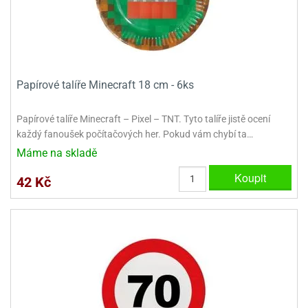
dlé
travin
ířata
ladící
o
reje
noušky
echové
krajovátka
áša
abičky
stliny
edvěd
Papírové talíře Minecraft 18 cm - 6ks
krajovátka
o
noušky
prava
Papírové talíře Minecraft – Pixel – TNT. Tyto talíře jistě ocení
dvídka
každý fanoušek počítačových her. Pokud vám chybí ta…
ú
krajovátka
Máme na skladě
nnie-
dovy
Koupit
42 Kč
e-
krajovátka
ooh
o
tatní
noušky
ady
ckey
krajovátek
ouse
tatní
nnie