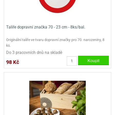
ady
o
krajovátek
noušky
imoňů
noce
nions
Talíře dopravní značka 70 - 23 cm - 8ks/bal.
ady
krajovátek
o
noušky
Originální talíře ve tvaru dopravní značky pro 70. narozeniny, 8
likonoce
necraft
ks.
Do 3 pracovních dnů na skladě
klápěcí
o
rmičky
noušky
Koupit
98 Kč
y
krajovátka
tle
ony
ětynky,
o
blihy
noušky
incezen
krajovátka
sney
lká
o
rníky
noušky