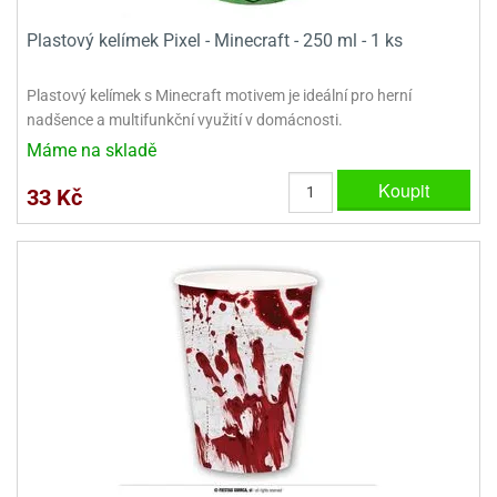
ady
o
krajovátek
noušky
Plastový kelímek Pixel - Minecraft - 250 ml - 1 ks
imoňů
noce
Plastový kelímek s Minecraft motivem je ideální pro herní
nions
nadšence a multifunkční využití v domácnosti.
ady
krajovátek
o
Máme na skladě
noušky
Koupit
likonoce
necraft
33 Kč
klápěcí
o
rmičky
noušky
y
krajovátka
tle
ony
ětynky,
o
blihy
noušky
incezen
krajovátka
sney
lká
o
rníky
noušky