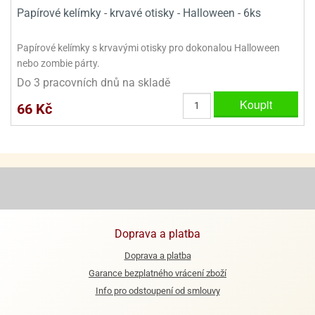
ooby-
Papírové kelímky - krvavé otisky - Halloween - 6ks
rezové
oo
krajovačky
Papírové kelímky s krvavými otisky pro dokonalou Halloween
o
nebo zombie párty.
noušky
pongeBoba
Do 3 pracovních dnů na skladě
Koupit
o
66 Kč
noušky
ar
rs
ězdné
lky
o
noušky
Doprava a platba
per
Doprava a platba
rio
Garance bezplatného vrácení zboží
o
Info pro odstoupení od smlouvy
noušky
oulů