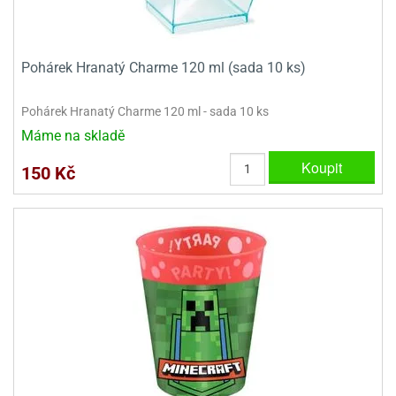
dlé
travin
ířata
ladící
o
reje
noušky
echové
krajovátka
áša
abičky
Pohárek Hranatý Charme 120 ml (sada 10 ks)
stliny
edvěd
Pohárek Hranatý Charme 120 ml - sada 10 ks
krajovátka
o
Máme na skladě
noušky
prava
Koupit
dvídka
150 Kč
ú
krajovátka
nnie-
dovy
e-
krajovátka
ooh
o
tatní
noušky
ady
ckey
krajovátek
ouse
tatní
nnie