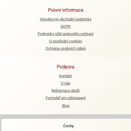
Právní informace
e
urfs
Všeobecné obchodní podmínky
GDPR
o
noušky
Podmínky užití webového rozhraní
apkové
O používání cookies
troly
Ochrana osobních údajů
aw
trol
Podpora
o
Kontakt
noušky
O nás
olls
Reklamace zboží
olové
Formulář pro odstoupení
Blog
Čechy