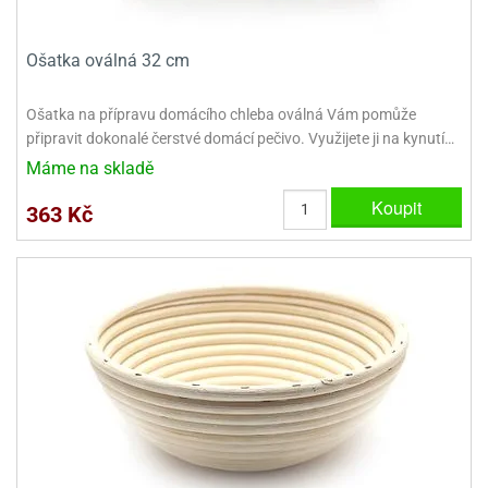
ooby-
rezové
oo
krajovačky
Ošatka oválná 32 cm
o
noušky
Ošatka na přípravu domácího chleba oválná Vám pomůže
pongeBoba
připravit dokonalé čerstvé domácí pečivo. Využijete ji na kynutí…
o
Máme na skladě
noušky
Koupit
ar
363 Kč
rs
ězdné
lky
o
noušky
per
rio
o
noušky
oulů