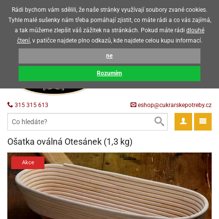
Upozorňujeme zákazníky, že v horkých letních měsících máme omezený
Rádi bychom vám sdělili, že naše stránky využívají soubory zvané cookies.
prodej čokoládových výrobků
Tyhle malé sušenky nám třeba pomáhají zjistit, co máte rádi a co vás zajímá,
a tak můžeme zlepšit váš zážitek na stránkách. Pokud máte rádi
dlouhé
CZK
EUR
CZ
čtení
, v patičce najdete plno odkazů, kde najdete celou kupu informací.
KOŠÍK
ne
0 Kč
pět
Rozumím
krářské
pět
třeby
315 315 613
eshop@cukrarskepotreby.cz
roviny
pět
gredience
pět
tahovací
pět
a
krářské
pět
gredience
čení
Ošatka oválná Otesánek (1,3 kg)
můcky
delovací
tahovací
tahovací
krářské
pět
oty
bovky
omůcky
pět
omůcky
Akce
ondant)
delovací
delovací
a
rtové
pět
oty
pět
obení
eceda
omůcky
oty
rcipán
ůl
pět
rmy
ondant)
ondant)
chyňské
rtové
korace
pět
pět
sla
obení
travinářské
čka
pět
rma
tahovací
rcipán
třeby
rmy
rcipán
rvy
nčí
oty
gurky
mácí
oristické
ičky
korace