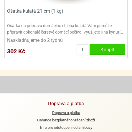
e
Ošatka kulatá 21 cm (1 kg)
urfs
Ošatka na přípravu domácího chleba kulatá Vám pomůže
o
připravit dokonalé čerstvé domácí pečivo. Využijete ji na kynutí…
noušky
apkové
Naskladňujeme do 2 týdnů
troly
Koupit
302 Kč
aw
trol
o
noušky
olls
olové
Doprava a platba
Doprava a platba
Garance bezplatného vrácení zboží
Info pro odstoupení od smlouvy