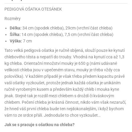
korace
chyňský
rmy
rvy
nfety
rození
o
rozeniny
nbóny
koláda
til
pírové
dlá
kladnění
iskovačky
nce
aní
ěrky
ojany
minka
blony
PEDIGOVÁ OŠATKA OTESÁNEK
dlá
zerty
noušky
strobalení
šlovačky
lové
ůžová)
rousky
korace
eativní
rozeninové
korace
ansfer
gry
chyňské
rvy,
ňky
tchwork
akový
dlé
Rozměry
oření
atba
uhy
achtle
ffiny
vercové
íčky
gináty
ie
rds
sy
gát
hy
nály
lovky
dlý
tlačovače
nec
rvy
strobalení
dložky
Délka:
34 cm (spodek chleba), 29cm (vrchní část chleba)
pír
ta
sky
rty
lky
rusy
fóny
kr
o
koládové
uskáčky
koládu
sky
dlé
uzdra
Šířka:
14 cm (spodek chleba), 7,5 cm (vrchní část chleba)
délka
stelky
o
gináty
astové
noušky
levy
xy
krářské
Výška:
7 cm
kuskové
stýmy
lky
íčky
že
dlá
dložky
mperování
rbie
a
peckovávače
pět
žky
lečky
dnostranné
obení
xky
hárky
kr
pidla
oko
kolády
Tato velká pedigová ošatka je ručně sbíjená, slouží pouze ke kynutí
ffiny
rozeninové
rty
pět
ubičky
rty,
parační
o
ansfer
sy
dlé
chlebového těsta a nepatří do trouby. Vhodná na kynutí cca až 1,3
a
lky
pání
etce
líře
íčky
o
dlá
sky
rozeninové
ata
koládové
noušky
ie
pcakes
xy
ffiny
kg chleba. Orientační množství mouky je 650 g (námi udávané
likonové
uky
pět
pidla
rozeninové
íčky
rpusy
rs
sky
pichovače
oustranné
koládové
lování
ňaty
velikosti chleba jsou v upečeném stavu, mouky je třeba vždy cca
rmy
ajky
íčky
laky
chucené
uta)
a
pět
korace
pcakes
bileum
sky
polovička). V každém případě je však třeba předem kapacitu právě
pichy
d
likonové
kolády
ýnky,
lotovary
leba
talické
opisky
zvánky
rmičky
rtové
kao
rty
rmy
vaší ošatky vyzkoušet, protože jednak každá ošatka je unikáním
o
rojky
dlé
dlé
krářské
a
lentýn
laky
íčky
rt
pírové
ručně vyrobeným kusem a především každý chléb i mouka kyne
šíčky
noušky
čící
levy
rvy
ajky
šíčky
leba
ra
lavy
mifreda
va
likonové
slice
dobí
pět
rtnite
jinak. Stejně tak je rozdíl mezi chlebem s droždí či kváskovým
ie
likonoce
akao
até
ojany
rmičky
rkové
nbóny
áškové
korace
chlebem. Pečení chleba je krásná činnost, nikdo vám však nezaručí,
ormy
stěry
bavné
čení
pět
xy
pět
ření
rtové
korace
poje
pět
o
káče
koládky
dobí
noce
pět
že hned váš první chleba bude ten nejdokonalejším, i když bychom
ačky,
áva
ntány
rty
delování
noušky
alinky
achové
rcipánu
ormy
léb
lování
plňky
vám to ze srdce přáli. Jednoduše to chce vyzkoušet…
éčné
šky
bavné
oxy
že
áty
pět
ozen
echy
čka,
poje
lloween
rvy
ření
noce
roviny
ačky,
rtové
likonové
edové
korační
ámky
Jak se s pracuje s ošatkou na chleba?
atky
bavní
ffiny
můcky
plňky
ířecí
sky
rmy
šky
rcování
dložky
lenice
ože
dba
álovství)
ametový
pyty
éčné