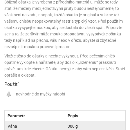
noční
rotechnika
uka
pět
gurky
Sbíjená ošatka je vyrobena z přírodního materiálu, může se tedy
hárky
ekt
nutí
roviny
obení
ambovací
roba
očné
měrky
čení
omůcky
jníky
stát, že mezery mezi jednotlivými pruty budou nestejnoměrné, to
ířátka
o
valování
rcování
try
leba
oždí
tol
izu
ouka
ojany
noušky
však není na vadu, naopak, každá ošatka je originál a vtiskne tak
ětce
zerty,
ouka
noční
nve
likonové
enášení
tbal
liéfní
jové
krářské
rry
dlé
ngerfood
vašemu chlebu neopakovatelný rastr a typický vzor. Před použitím
ažovky
lení
plně
pět
oždí
obení
rmy
rtů
dložky
nvice
že
tter
dlou
ěty
oždí
ošatku vysypejte moukou, aby se dostala do všech spár. Připravte
nvičky
azy
ort
hárky,
rvou
leba
se na to, že ze škvír může mouka propadávat, vysypávejte ošatku
émy
ndlová
plně
san)
nbóny
zertů
likonové
nky
chyňské
o
lenky,
plně
tedy například na plechu, válu nebo v dřezu, abyste si zbytečně
ouka
íbory
omoce
rmy
že
noušky
kuté
límky
lebníky
eje
émy
parace
nezašpinili moukou pracovní prostor.
íprava
llo
rvy
émy
dy
vy
chyňské
čení
líře
tty
lebovky
Vložte těsto do ošatky a nechte vykynout. Před pečením chléb
ky
rémy
nců
ztuhy
žky
pytky
eje
opatrně vyklopte a naříznete, aby došlo k „řízenému“ prasknutí
rmosky
rtů
likonové
o
echy,
pět
plně
ruhadla,
právě tam, kde chcete. Ošatku nemyjte, aby vám neplesnivěla. Stačí
tření
kavice
noušky
pojů
ky
ndle
rabky
oprášit a oklepat.
žů
edá
rmelády,
echy,
dložky
echy,
echová
Použití
žemy
ndle
áječe
kénka
ry
ndle
sla
ta
nevhodné do myčky nádobí
hucovací
ndlová
cy,
ady
echová
emo
kařské
sty,
ouka
dnosy
žů
hy
sla
roviny
omata
a
káčky
dtácky
krajovátka
pět
Parametr
Popis
kařské
rty
levy
pět
roviny
ojany
ploměry
pékací
Váha
300 g
krajovátka
lavu
azé
levy