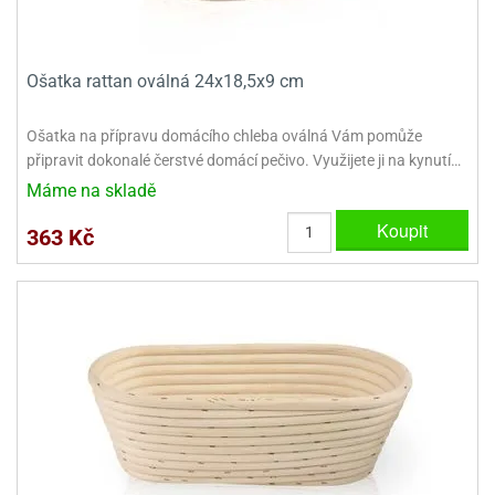
ady
o
krajovátek
noušky
imoňů
Ošatka rattan oválná 24x18,5x9 cm
noce
nions
ady
Ošatka na přípravu domácího chleba oválná Vám pomůže
krajovátek
o
připravit dokonalé čerstvé domácí pečivo. Využijete ji na kynutí…
noušky
likonoce
necraft
Máme na skladě
Koupit
klápěcí
o
363 Kč
rmičky
noušky
y
krajovátka
tle
ony
ětynky,
o
blihy
noušky
incezen
krajovátka
sney
lká
o
rníky
noušky