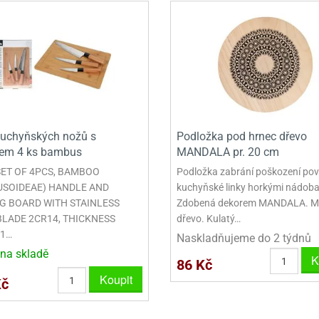
VINY NA DONUTY
OVINY NA DONUTY
POLEVA V PECKÁCH
GRILÁŠ (GRILIÁŽ)
VYKRAJOVÁTKA - VÁNOCE
AČKY A SMETANY
HAČKY A SMETANY
DRIP POLEVY
ZTUŽOVAČE ŠLEHAČKY
VYKRAJOVÁTKA - VELIKONOCE
ZLINY
ZMRZLINY
ROSTLINNÉ ŠLEHAČKY
VYKRAJOVÁTKA - ZVÍŘATA
ATINY
ŽELATINY
ŽIVOČIŠNÉ ŠLEHAČKY
VYKRAJOVÁTKA - ROSTLINY
TNÍ CUKRÁŘSKÉ SUROVINY
TNÍ CUKRÁŘSKÉ SUROVINY
JEDLÉ CHLADÍCÍ SPREJE
VYKRAJOVÁTKA - DOPRAVA
uchyňských nožů s
Podložka pod hrnec dřevo
VYKRAJOVÁTKA - BUDOVY
em 4 ks bambus
MANDALA pr. 20 cm
SET OF 4PCS, BAMBOO
Podložka zabrání poškození po
VYKRAJOVÁTKA - OSTATNÍ
SOIDEAE) HANDLE AND
kuchyňské linky horkými nádoba
SADY VYKRAJOVÁTEK - OSTATNÍ
G BOARD WITH STAINLESS
Zdobená dekorem MANDALA. Mat
BLADE 2CR14, THICKNESS
dřevo. Kulatý…
SADY VYKRAJOVÁTEK - VÁNOCE
 1…
Naskladňujeme do 2 týdnů
na skladě
K
SADY VYKRAJOVÁTEK - VELIKONOCE
86 Kč
Koupit
Kč
VYKLÁPĚCÍ FORMIČKY
VYKRAJOVÁTKA - HNĚTYNKY, NA KO