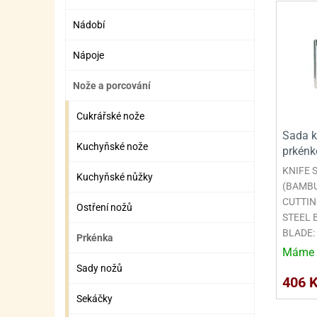
SURO
SUR
Nádobí
ŠLEH
ŠLE
Nápoje
ZMR
Nože a porcování
ŽEL
OSTA
OSTA
Cukrářské nože
Sada k
Kuchyňské nože
prkénk
KNIFE 
Kuchyňské nůžky
(BAMBU
CUTTIN
Ostření nožů
STEEL 
BLADE:
Prkénka
Máme 
Sady nožů
406 
Sekáčky