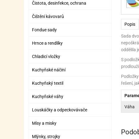
Čistota, desinfekce, ochrana
ZÁBAVNÉ HRAČKY, DOPLŇKY
VÝROBA SLIZU
BOXY A TAŠKY NA POMŮCKY
OTOČ
SILI
PŘEN
K
ZÁBAVNÍ PYROTECHNIKA
FLAMBOVACÍ PISTOL
SEPA
KO
Čištění kávovarů
Popis
MLÉČ
ML
Fondue sady
Sada dvou
MOUK
M
nepoškráb
Hrnce a rendlíky
oddělila 
NÁPL
N
Chladicí vložky
S podložk
OLEJ
prodlouží
Kuchyňské náčiní
Podložky 
OŘEC
O
Kuchyňský textil
řešení, j
OŘEC
O
Parame
Kuchyňské váhy
PEKA
PEK
Váha
Louskáčky a odpeckovávače
POLE
P
Mísy a misky
PŘÍS
PŘÍS
Podob
Mlýnky, strojky