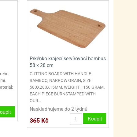
PRO FANOUŠKY ŠMOULŮ - THE SMURFS
SKLENĚNÉ DÓZY A LAHVE
PRO FANOUŠKY TLAPKOVÉ PATROLY - PAW PATRO
VAKUOVÉ UCHOVÁNÍ POTRAVIN
PRO FANOUŠKY TROLLS - TROLOVÉ
PLECHOVÉ KRABIČKY
Prkénko krájecí servírovací bambus
58 x 28 cm
vrchu
CUTTING BOARD WITH HANDLE
mi.
BAMBOO, NARROW GRAIN, SIZE
eriál:
580X280X15MM, WEIGHT 1150 GRAM.
EACH PIECE BURNSTAMPED WITH
OUR…
Naskladňujeme do 2 týdnů
oupit
Koupit
365 Kč
BLIHY