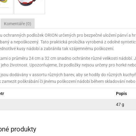
NÉ STOJANY NA ZDOBENÍ (LAZY SUSAN)
KONOVÉ FORMY NA BONBÓNY
ÁŠENÍ DORTŮ A DEZERTŮ
ÁVA
VYPICHOVAČE
KÁVA
TEKUTÉ BARVY
PEKÁČE A PLECHY
VLAŽOVKY NA CHLEBA
NOŽE
RACE A VÝZTUHY DORTŮ
ŘENÍ
KOŘENÍ
TŘPYTKY DO NÁPOJŮ
PODLOŽKY NA VYVALOVÁNÍ
CHLEBNÍKY A CHLEBOVKY
Komentáře (0)
NÉ SUROVINY
ÉČNÉ SUROVINY
RELIÉFNÍ PODLOŽKY
PÁN
P
 ochranných podložek ORION určených pro bezpečné uložení pánví a hrn
A A DROŽDÍ
OUKA A DROŽDÍ
MANDLOVÁ MOUKA
SILIKONOVÉ FORMY NA PEČENÍ
aný a nepoškozený. Tato praktická proložka vyrobená z odolné syntetické
jednotlivé kusy nádobí a zabránila tak vzájemnému poškození.
NĚ A KRÉMY
ÁPLNĚ A KRÉMY
SILIKONOVÉ RUKAVICE A PODLOŽKY
KRÉMY
ami o průměru 24 cm a 32 cm snadno ochránite různé velikosti nádobí. Je
E A TUKY
OLEJE A TUKY
NÁPLNĚ
SÍTA
STRUH
 jeho životnost. Upozorňujeme, že podložky nejsou určeny pro horké neb
jsou dodávány v assortu různých barev, aby se hodily do různých kuchyňs
HY, MANDLE
ŘECHY, MANDLE
MARMELÁDY, DŽEMY
MANDLOVÁ MOUKA
VÁHY
TÁCY,
ak zamezit poškrábání či jinému poškození nádobí během skladování nebo
HOVÁ MÁSLA
ŘECHOVÁ MÁSLA
OCHUCOVACÍ PASTY, AROMATA
VYKRAJOVÁTKA
3D VYKRAJOVÁTKA
tr
Popis
ŘSKÉ SUROVINY
AŘSKÉ SUROVINY
ZAPÉKACÍ MÍSY
VYKRAJOVÁTKA NA HRNEČEK
UKLÁ
47 g
VY A GLAZÉ
OLEVY A GLAZÉ
ZRCADLOVÉ POLEVY
NETRADIČNÍ VYKRAJOVÁTKA
ZAVAŘ
ADY A OCHUCOVADLA
ADY A OCHUCOVADLA
TUKOVÉ POLEVY
POTRAVINÁŘSKÉ AROMA
VYKRAJOVÁTKA KLASICKÁ
né produkty