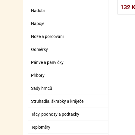
SURO
SUR
132 
Nádobí
ŠLEH
ŠLE
Nápoje
ZMR
Nože a porcování
ŽEL
OSTA
OSTA
Odměrky
Pánve a pánvičky
Příbory
Sady hrnců
Struhadla, škrabky a kráječe
Tácy, podnosy a podtácky
Teploměry