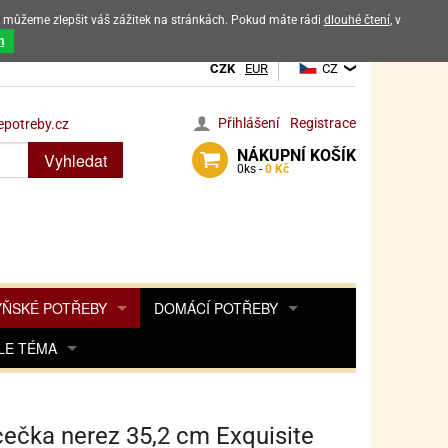
ak můžeme zlepšit váš zážitek na stránkách. Pokud máte rádi
dlouhé čtení
, v
dových výrobků
m
CZK
EUR
CZ
Přihlášení
Registrace
potreby.cz
NÁKUPNÍ
KOŠÍK
Vyhledat
0
ks -
0 Kč
ŇSKÉ POTŘEBY
DOMÁCÍ POTŘEBY
ŘENKY, KOŘENKY
LE TÉMA
DEKORACE DO BYTU
SAMOLEPKY NA 
TA, DESINFEKCE, OCHRANA
Y, POHÁDKY A HRY
PRO FANOUŠKY ANGRY BIRDS
DROBNOSTI DO DOMÁCNOSTI
OZENINY
TĚNÍ KÁVOVARŮ
PRO FANOUŠKY BARBIE
NAROZENINOVÉ SVÍČKY
KOŠÍKY
ečka nerez 35,2 cm Exquisite