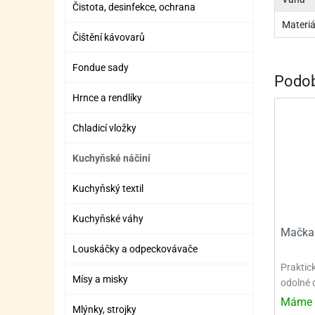
Čistota, desinfekce, ochrana
ZÁBAVNÉ HRAČKY, DOPLŇKY
VÝROBA SLIZU
BOXY A TAŠKY NA POMŮCKY
OTOČ
SILI
PŘEN
K
Materiá
ZÁBAVNÍ PYROTECHNIKA
FLAMBOVACÍ PISTOL
SEPA
KO
Čištění kávovarů
MLÉČ
ML
Fondue sady
Podob
MOUK
M
Hrnce a rendlíky
NÁPL
N
Chladicí vložky
OLEJ
Kuchyňské náčiní
OŘEC
O
Kuchyňský textil
OŘEC
O
Kuchyňské váhy
Mačkad
PEKA
PEK
Louskáčky a odpeckovávače
POLE
P
Praktic
Mísy a misky
odolné 
PŘÍS
PŘÍS
Máme 
Mlýnky, strojky